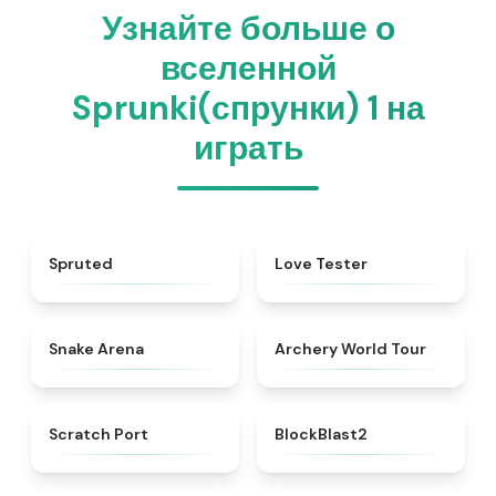
Узнайте больше о
вселенной
Sprunki(спрунки) 1 на
играть
★
4.6
★
4.7
Spruted
Love Tester
★
4.5
★
4.7
Snake Arena
Archery World Tour
★
4.3
★
4.5
Scratch Port
BlockBlast2