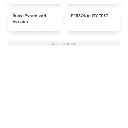
★
4.8
★
4.9
Runki Pyramixed
PERSONALITY TEST
Version
Advertisement