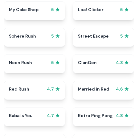
My Cake Shop
Loaf Clicker
5
5
Sphere Rush
Street Escape
5
5
Neon Rush
ClanGen
5
4.3
Red Rush
Married in Red
4.7
4.6
Baba Is You
Retro Ping Pong
4.7
4.8