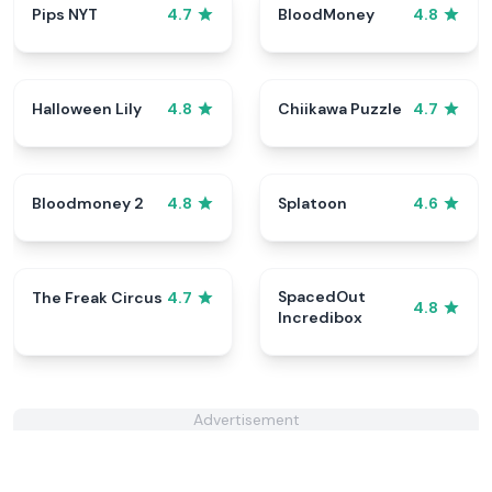
Pips NYT
BloodMoney
4.7
4.8
Halloween Lily
Chiikawa Puzzle
4.8
4.7
Bloodmoney 2
Splatoon
4.8
4.6
SpacedOut
The Freak Circus
4.7
4.8
Incredibox
Advertisement