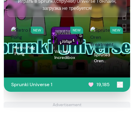
Играть в Sprunki(спрунки) Universe 1 онлайн,
загрузка не требуется!
NEW
NEW
NEW
Retro Ping
Voltage
Pong
Spruted
Incredibox
Oren
Treatment
Sprunki Universe 1
19,185
Advertisement