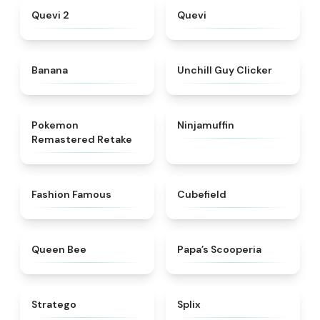
★
4.8
★
4.3
Quevi 2
Quevi
★
4.9
★
4.5
Banana
Unchill Guy Clicker
★
4.6
★
4.8
Pokemon
Ninjamuffin
Remastered Retake
★
5
★
4.6
Fashion Famous
Cubefield
★
4.7
★
5
Queen Bee
​Papa’s Scooperia
★
4.7
★
4.9
Stratego
Splix