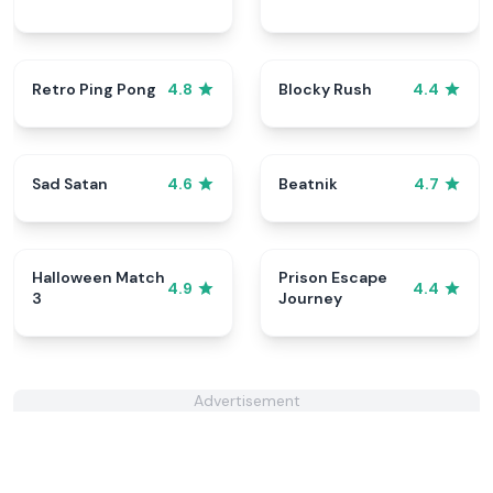
Retro Ping Pong
Blocky Rush
4.8
4.4
Sad Satan
Beatnik
4.6
4.7
Halloween Match
Prison Escape
4.9
4.4
3
Journey
Advertisement