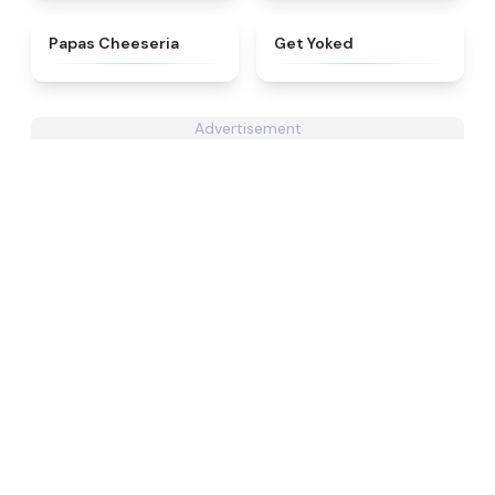
★
4.4
★
4.8
Papas Cheeseria
Get Yoked
Advertisement