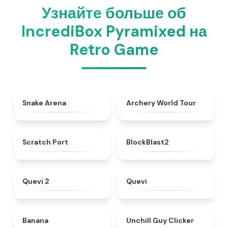
Узнайте больше об
IncrediBox Pyramixed на
Retro Game
★
4.5
★
4.7
Snake Arena
Archery World Tour
★
4.3
★
4.5
Scratch Port
BlockBlast2
★
4.8
★
4.3
Quevi 2
Quevi
★
4.9
★
4.5
Banana
Unchill Guy Clicker