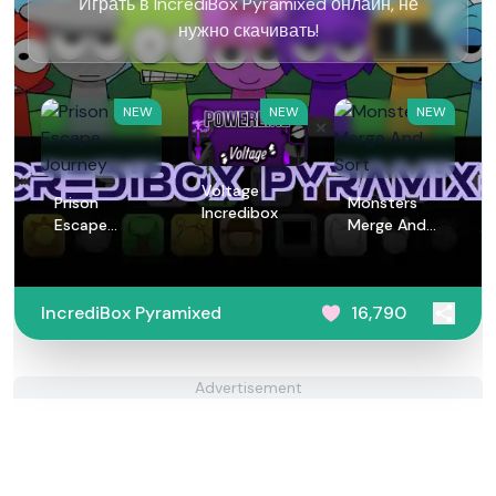
Играть в IncrediBox Pyramixed онлайн, не
нужно скачивать!
NEW
NEW
NEW
Voltage
Prison
Monsters
Incredibox
Escape
Merge And
Journey
Sort
IncrediBox Pyramixed
16,790
Advertisement