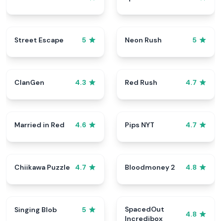
Street Escape
Neon Rush
5
5
ClanGen
Red Rush
4.3
4.7
Married in Red
Pips NYT
4.6
4.7
Chiikawa Puzzle
Bloodmoney 2
4.7
4.8
SpacedOut
Singing Blob
5
4.8
Incredibox