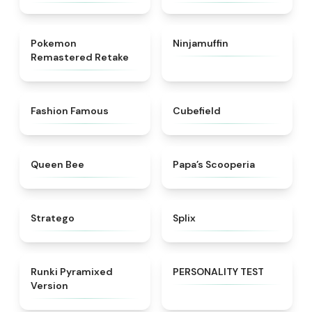
★
4.6
★
4.8
Pokemon
Ninjamuffin
Remastered Retake
★
5
★
4.6
Fashion Famous
Cubefield
★
4.7
★
5
Queen Bee
​Papa’s Scooperia
★
4.7
★
4.9
Stratego
Splix
★
4.8
★
4.9
Runki Pyramixed
PERSONALITY TEST
Version