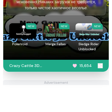
мгновенно! Никаких загрузок не требуется,
только чистое хаотичное веселье.
NEW
NEW
NEW
PokeVoid​
Merge Fellas
Sledge Rider
Unblocked
Crazy Cattle 3D
15,654
Unblocked
Advertisement