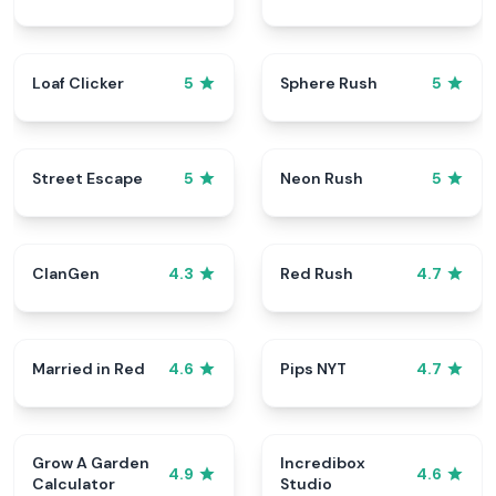
Loaf Clicker
Sphere Rush
5
5
Street Escape
Neon Rush
5
5
ClanGen
Red Rush
4.3
4.7
Married in Red
Pips NYT
4.6
4.7
Grow A Garden
Incredibox
4.9
4.6
Calculator
Studio