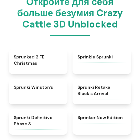
Откройте для себя
больше безумия Crazy
Cattle 3D Unblocked
★
4.9
★
4.3
Sprunked 2 FE
Sprinkle Sprunki
Christmas
★
4.7
★
4.3
Sprunki Winston's
Sprunki Retake
Black's Arrival
★
4.9
★
4.5
Sprunki Definitive
Sprinker New Edition
Phase 3