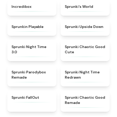
★
4.8
★
4.6
Incredibox
Sprunki's World
★
4.7
★
4.8
Sprunkin Playable
Sprunki Upside Down
★
4.3
★
4.4
Sprunki Night Time
Sprunki Chaotic Good
3.0
Cute
★
5
★
4.3
Sprunki Parodybox
Sprunki Night Time
Remade
Redrawn
★
4.5
★
4.6
Sprunki FallOut
Sprunki Chaotic Good
Remade