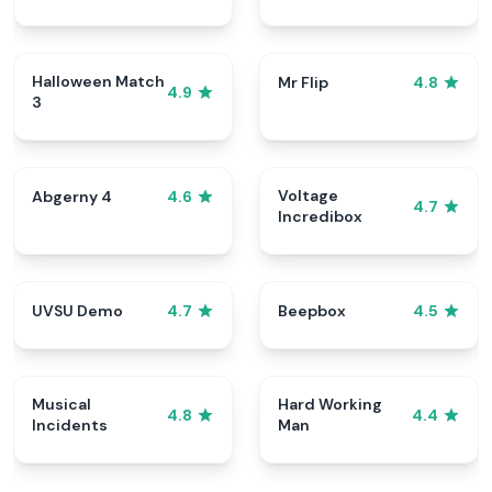
Halloween Match
Mr Flip
4.8
4.9
3
Voltage
Abgerny 4
4.6
4.7
Incredibox
UVSU Demo
Beepbox
4.7
4.5
Musical
Hard Working
4.8
4.4
Incidents
Man