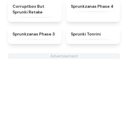
★
4.5
★
4.5
Corruptbox But
Sprunkzanas Phase 4
Sprunki Retake
★
4.4
★
4.7
Sprunkzanas Phase 3
Sprunki Tonrini
Advertisement