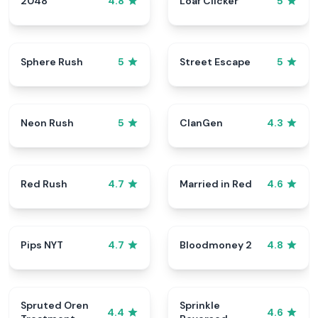
2048
Loaf Clicker
4.8
5
Sphere Rush
Street Escape
5
5
Neon Rush
ClanGen
5
4.3
Red Rush
Married in Red
4.7
4.6
Pips NYT
Bloodmoney 2
4.7
4.8
Spruted Oren
Sprinkle
4.4
4.6