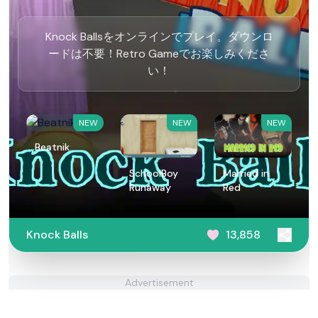
Knock Ballsをオンラインでプレイ。ダウンロ
ードは不要！Retro Gameでお楽しみくださ
い！
NEW
NEW
NEW
Beatnik
SchoolBoy
Married in
Runaway
Red
Knock Balls
13,858
Advertisement