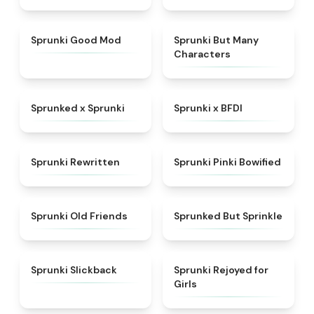
★
5
★
4.5
Sprunki Good Mod
Sprunki But Many
Characters
★
4.5
★
4.8
Sprunked x Sprunki
Sprunki x BFDI
★
4.7
★
5
Sprunki Rewritten
Sprunki Pinki Bowified
★
4.4
★
4.4
Sprunki Old Friends
Sprunked But Sprinkle
★
4.6
★
4.5
Sprunki Slickback
Sprunki Rejoyed for
Girls