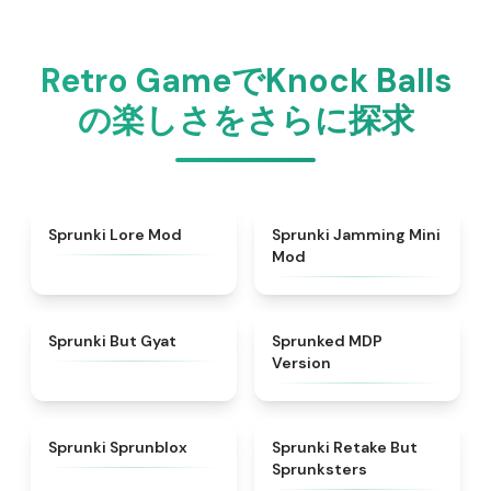
Retro GameでKnock Balls
の楽しさをさらに探求
★
4.9
★
4.6
Sprunki Lore Mod
Sprunki Jamming Mini
Mod
★
4.9
★
4.7
Sprunki But Gyat
Sprunked MDP
Version
★
4.5
★
4.6
Sprunki Sprunblox
Sprunki Retake But
Sprunksters