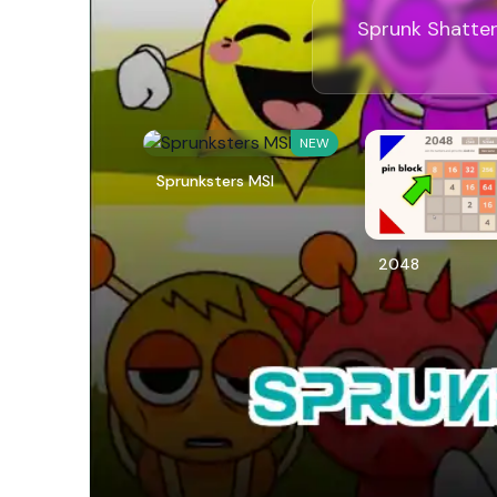
Sprunk Sh
NEW
Sprunksters MSI
2048