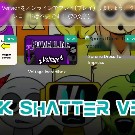
atter Versionをオンラインでプレイ(プレイ) しましょう。
ンロードは不要です！ (70文字)
NEW
NEW
NE
Sprunki Dress To
Impress
Voltage Incredibox