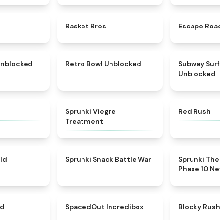
★
4.6
★
4.9
Basket Bros
Escape Roa
★
4.4
★
4.9
Unblocked
Retro Bowl Unblocked
Subway Surf
Unblocked
★
4.3
★
4.4
Sprunki Viegre
Red Rush
Treatment
★
4.7
★
4.6
old
Sprunki Snack Battle War
Sprunki The 
Phase 10 N
★
4.3
★
4.8
ed
SpacedOut Incredibox
Blocky Rus