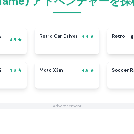
ame) アドベンチャーを探検
wl
Retro Car Driver
Retro Hi
4.4
4.5
2
Moto X3m
Soccer 
4.6
4.9
Advertisement