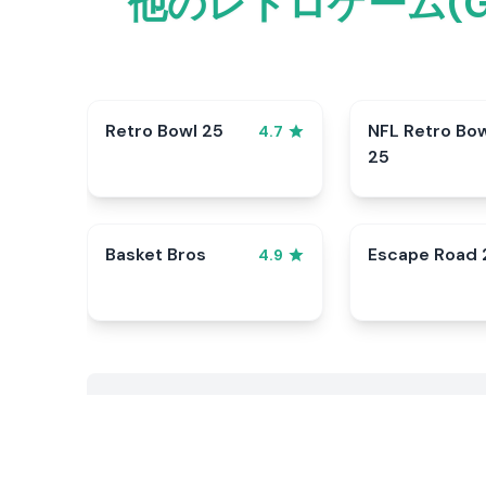
他のレトロゲーム(G
Retro Bowl 25
NFL Retro Bo
4.7
25
Basket Bros
Escape Road 
4.9