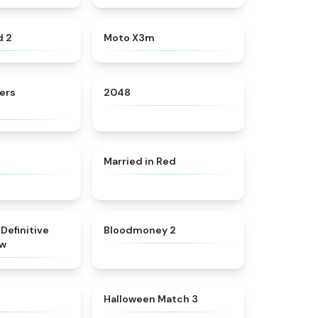
★
4.6
★
4.9
d 2
Moto X3m
★
4.4
★
4.8
ers
2048
★
4.7
★
4.6
Married in Red
★
4.3
★
4.8
Definitive
Bloodmoney 2
ew
★
4.4
★
4.9
h
Halloween Match 3