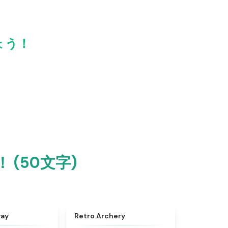
しょう！
！ (50文字)
★
4.8
★
4.7
way
Retro Archery