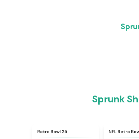
Spr
Sprunk 
★
4.7
Retro Bowl 25
NFL Retro Bow