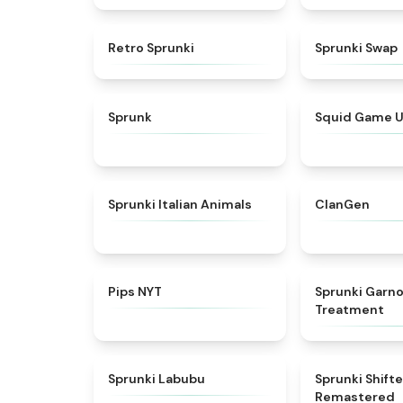
★
4.3
Retro Sprunki
Sprunki Swap
★
4.5
Sprunk
Squid Game 
★
4.7
Sprunki Italian Animals
ClanGen
★
4.7
Pips NYT
Sprunki Garn
Treatment
★
4.6
Sprunki Labubu
Sprunki Shift
Remastered