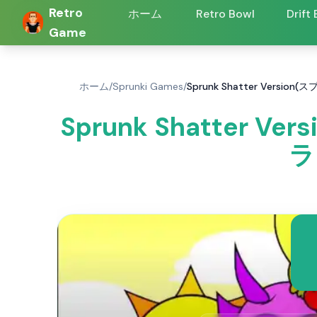
Retro
ホーム
Retro Bowl
Drift
Game
ホーム
/
Sprunki Games
/
Sprunk Shatter Versi
Sprunk Shatter Ve
ラ