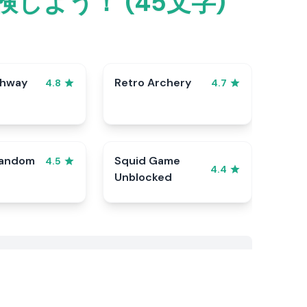
しよう！ (45文字)
ghway
Retro Archery
4.8
4.7
Random
Squid Game
4.5
4.4
Unblocked