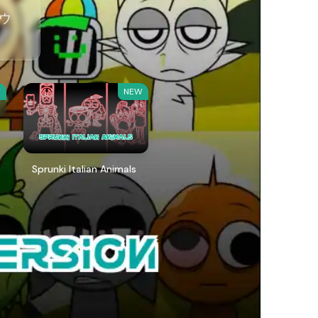
ダウ
W
NEW
Sprunki Italian Animals