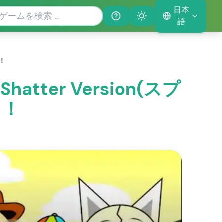
日本
Help
Theme
語
う！
Shatter Version(スプ
う！