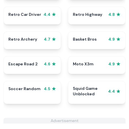
Retro Car Driver
Retro Highway
4.4
4.8
Retro Archery
Basket Bros
4.7
4.9
Escape Road 2
Moto X3m
4.6
4.9
Squid Game
Soccer Random
4.5
4.4
Unblocked
Advertisement