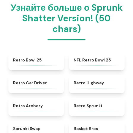
Узнайте больше о Sprunk
Shatter Version! (50
chars)
★
4.7
★
4.5
Retro Bowl 25
NFL Retro Bowl 25
★
4.4
★
4.8
Retro Car Driver
Retro Highway
★
4.7
★
4.3
Retro Archery
Retro Sprunki
★
4.6
★
4.9
Sprunki Swap
Basket Bros