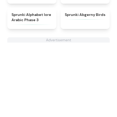
★
4.8
★
4.6
Sprunki Alphabet lore
Sprunki Abgerny Birds
Arabic Phase 3
Advertisement