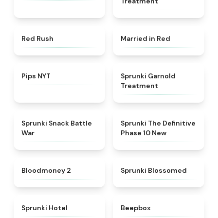
Treatment
★
4.7
★
4.6
Red Rush
Married in Red
★
4.7
★
4.7
Pips NYT
Sprunki Garnold
Treatment
★
4.6
★
4.3
Sprunki Snack Battle
Sprunki The Definitive
War
Phase 10 New
★
4.8
★
4.5
Bloodmoney 2
Sprunki Blossomed
★
4.8
★
4.5
Sprunki Hotel
Beepbox