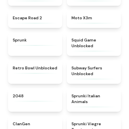
★
4.6
★
4.9
Escape Road 2
Moto X3m
★
4.5
★
4.4
Sprunk
Squid Game
Unblocked
★
4.9
★
4.4
Retro Bowl Unblocked
Subway Surfers
Unblocked
★
4.8
★
4.7
2048
Sprunki Italian
Animals
★
4.3
★
4.4
ClanGen
Sprunki Viegre