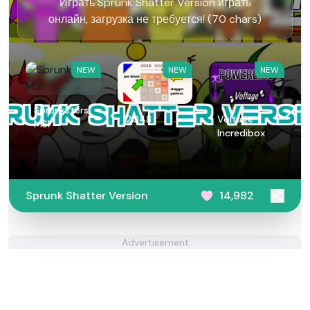
Играть Sprunk Shatter Version играть
онлайн, загрузка не требуется! (70 chars)
NEW
NEW
NEW
Sprunksters
2048
Voltage
MSI
Incredibox
Sprunk Shatter Version
14,982
Advertisement