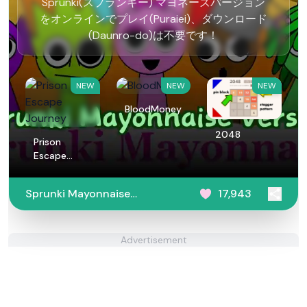
Sprunki(スプランキー) マヨネーズバージョン
をオンラインでプレイ(Puraiei)、ダウンロード
(Daunro-do)は不要です！
NEW
NEW
NEW
BloodMoney
2048
Prison
Escape
Journey
Sprunki Mayonnaise
17,943
Version
Advertisement