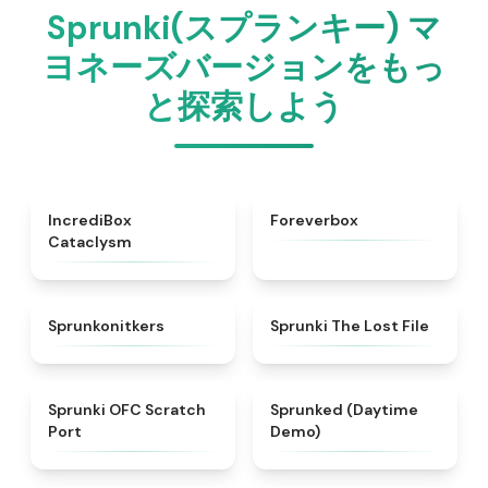
Sprunki(スプランキー) マ
ヨネーズバージョンをもっ
と探索しよう
★
4.5
★
4.8
IncrediBox
Foreverbox
Cataclysm
★
4.3
★
4.4
Sprunkonitkers
Sprunki The Lost File
★
4.7
★
4.3
Sprunki OFC Scratch
Sprunked (Daytime
Port
Demo)