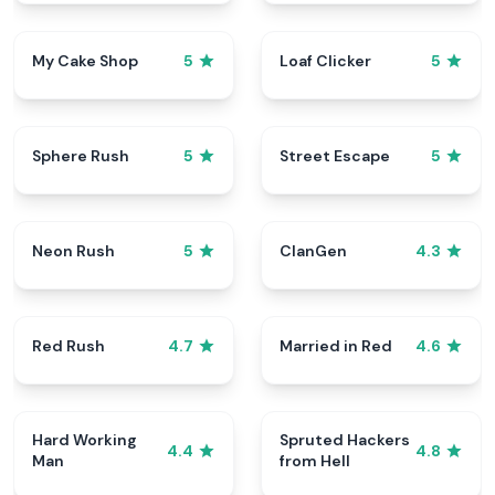
My Cake Shop
Loaf Clicker
5
5
Sphere Rush
Street Escape
5
5
Neon Rush
ClanGen
5
4.3
Red Rush
Married in Red
4.7
4.6
Hard Working
Spruted Hackers
4.4
4.8
Man
from Hell