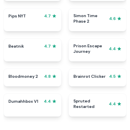
Simon Time
Pips NYT
4.7
4.6
Phase 2
Prison Escape
Beatnik
4.7
4.4
Journey
Bloodmoney 2
Brainrot Clicker
4.8
4.5
Spruted
Dumahhbox V1
4.4
4.4
Restarted