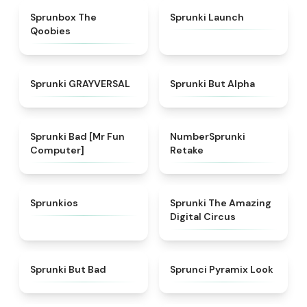
★
4.5
★
4.3
Sprunbox The
Sprunki Launch
Qoobies
★
4.4
★
4.4
Sprunki GRAYVERSAL
Sprunki But Alpha
★
4.6
★
4.9
Sprunki Bad [Mr Fun
NumberSprunki
Computer]
Retake
★
4.7
★
4.6
Sprunkios
Sprunki The Amazing
Digital Circus
★
4.4
★
5
Sprunki But Bad
Sprunci Pyramix Look