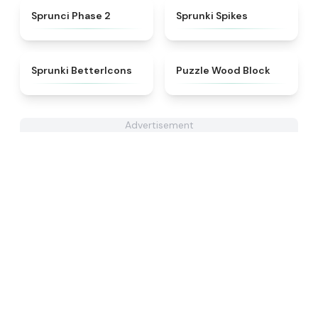
★
4.9
★
4.8
Sprunci Phase 2
Sprunki Spikes
★
4.3
★
4.5
Sprunki BetterIcons
Puzzle Wood Block
Advertisement