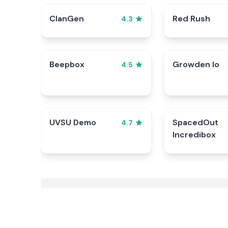
ClanGen
Red Rush
4.3
Beepbox
Growden Io
4.5
UVSU Demo
SpacedOut
4.7
Incredibox