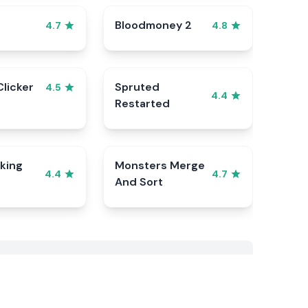
Bloodmoney 2
4.7
4.8
Clicker
Spruted
4.5
4.4
Restarted
king
Monsters Merge
4.4
4.7
And Sort