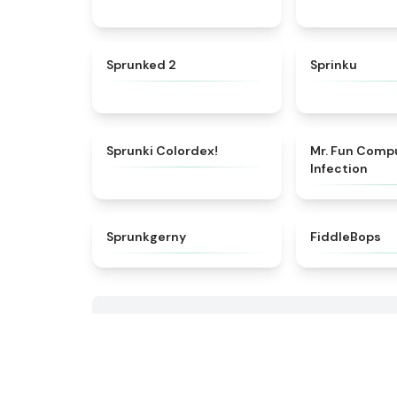
★
4.5
Sprunked 2
Sprinku
★
4.3
Sprunki Colordex!
Mr. Fun Comp
Infection
★
4.7
Sprunkgerny
FiddleBops