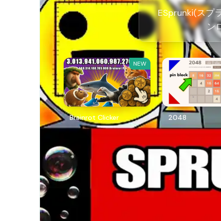
ESprunki(
ン
NEW
Brainrot Clicker
2048