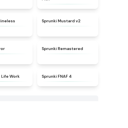
★
4.8
★
4.8
lineless
Sprunki Mustard v2
★
4.7
★
4.5
vor
Sprunki Remastered
★
4.7
★
4.6
 Life Work
Sprunki FNAF 4