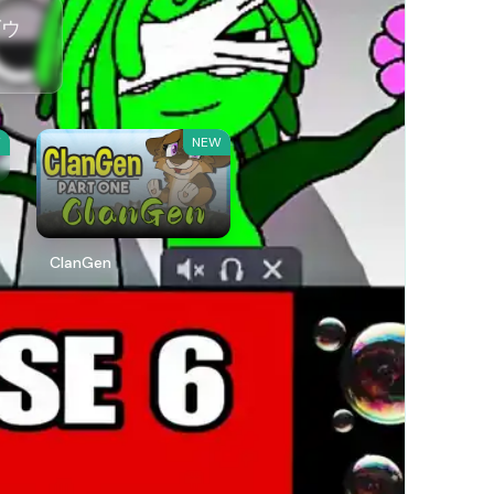
ダウ
W
NEW
ClanGen