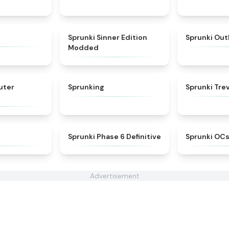
★
4.8
★
4.8
Sprunki Sinner Edition
Sprunki Out
Modded
★
5
★
4.6
uter
Sprunking
Sprunki Tre
★
4.3
★
4.7
Sprunki Phase 6 Definitive
Sprunki OCs
Advertisement