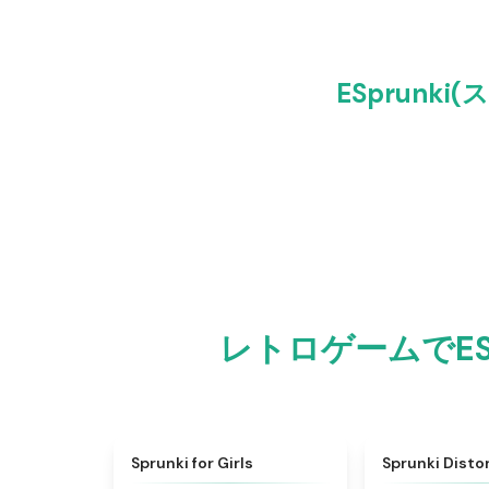
ESprunki
レトロゲームでESpr
★
4.9
Sprunki for Girls
Sprunki Dist