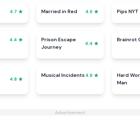
Married in Red
Pips NYT
4.7
4.6
Prison Escape
Brainrot 
4.4
4.4
Journey
Musical Incidents
Hard Wor
4.8
4.8
Man
Advertisement