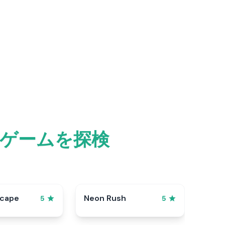
ゲームを探検
scape
Neon Rush
5
5