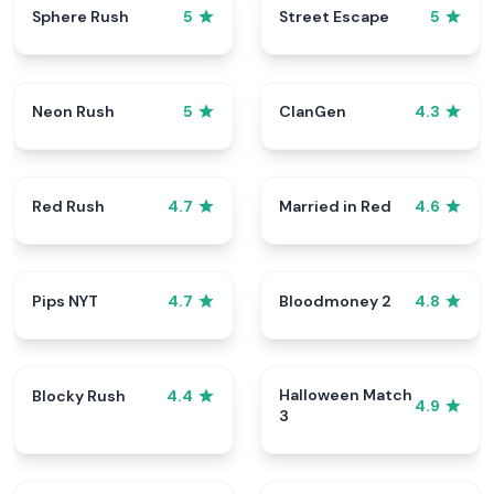
Sphere Rush
Street Escape
5
5
Neon Rush
ClanGen
5
4.3
Red Rush
Married in Red
4.7
4.6
Pips NYT
Bloodmoney 2
4.7
4.8
Halloween Match
Blocky Rush
4.4
4.9
3