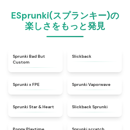
ESprunki(スプランキー)の
楽しさをもっと発見
★
4.5
★
4.3
Sprunki Bad But
Slickback
Custom
★
4.7
★
4.5
Sprunki x FPE
Sprunki Vaporwave
★
4.9
★
4.7
Sprunki Star & Heart
Slickback Sprunki
★
4.5
★
4.3
Poppy Playtime
Sprunki scratch