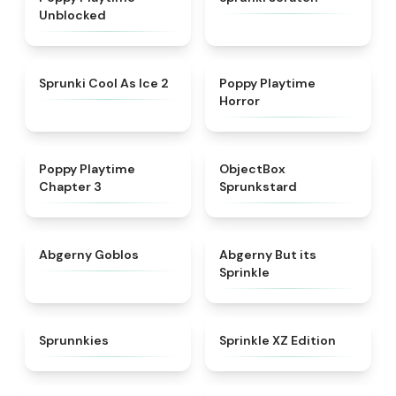
Unblocked
★
4.8
★
4.3
Sprunki Cool As Ice 2
Poppy Playtime
Horror
★
4.7
★
4.6
Poppy Playtime
ObjectBox
Chapter 3
Sprunkstard
★
4.8
★
4.5
Abgerny Goblos
Abgerny But its
Sprinkle
★
5
★
4.3
Sprunnkies
Sprinkle XZ Edition