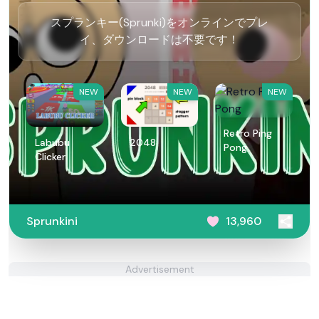
スプランキー(Sprunki)をオンラインでプレ
イ、ダウンロードは不要です！
NEW
NEW
NEW
Retro Ping
Labubu
2048
Pong
Clicker
Sprunkini
13,960
Advertisement