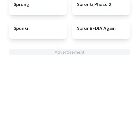
★
4.8
★
4.5
Sprung
Spronki Phase 2
★
4.7
★
4.4
Spunki
SprunBFDIA Again
Advertisement