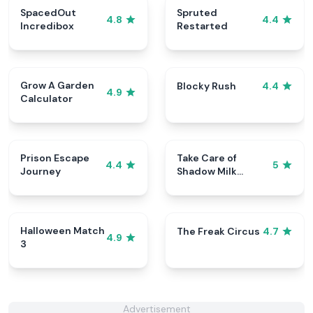
SpacedOut
Spruted
4.8
4.4
Incredibox
Restarted
Grow A Garden
Blocky Rush
4.4
4.9
Calculator
Prison Escape
Take Care of
4.4
5
Journey
Shadow Milk
Cookie
Halloween Match
The Freak Circus
4.7
4.9
3
Advertisement