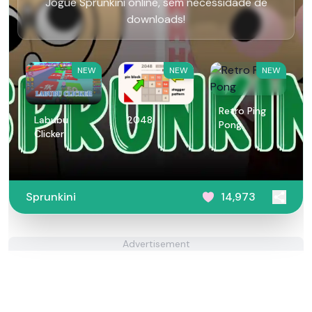
Jogue Sprunkini online, sem necessidade de
downloads!
NEW
NEW
NEW
Retro Ping
Labubu
2048
Pong
Clicker
Sprunkini
14,973
Advertisement