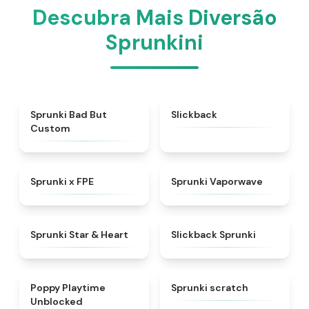
Descubra Mais Diversão
Sprunkini
★
4.5
★
4.3
Sprunki Bad But
Slickback
Custom
★
4.7
★
4.5
Sprunki x FPE
Sprunki Vaporwave
★
4.9
★
4.7
Sprunki Star & Heart
Slickback Sprunki
★
4.5
★
4.3
Poppy Playtime
Sprunki scratch
Unblocked