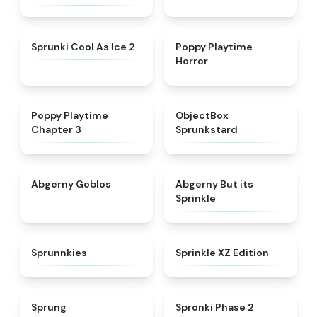
★
4.8
★
4.3
Sprunki Cool As Ice 2
Poppy Playtime
Horror
★
4.7
★
4.6
Poppy Playtime
ObjectBox
Chapter 3
Sprunkstard
★
4.8
★
4.5
Abgerny Goblos
Abgerny But its
Sprinkle
★
5
★
4.3
Sprunnkies
Sprinkle XZ Edition
★
4.8
★
4.5
Sprung
Spronki Phase 2