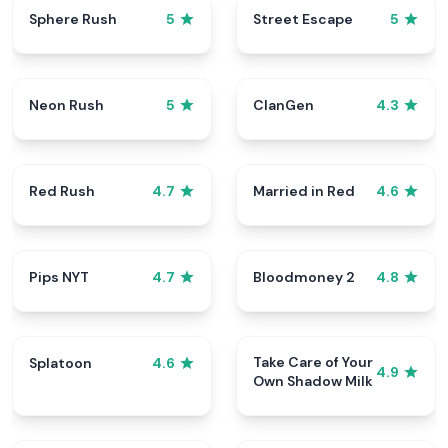
Sphere Rush
Street Escape
5
5
Neon Rush
ClanGen
5
4.3
Red Rush
Married in Red
4.7
4.6
Pips NYT
Bloodmoney 2
4.7
4.8
Take Care of Your
Splatoon
4.6
4.9
Own Shadow Milk