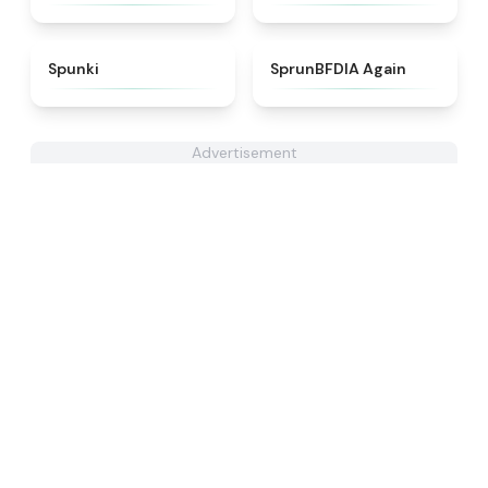
★
4.7
★
4.4
Spunki
SprunBFDIA Again
Advertisement