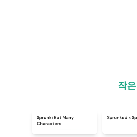
작은
★
4.5
Sprunki But Many
Sprunked x Sp
Characters