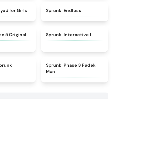
★
4.5
★
4.5
yed for Girls
Sprunki Endless
★
4.6
★
4.4
e 5 Original
Sprunki Interactive 1
★
4.6
★
4.7
prunk
Sprunki Phase 3 Padek
Man