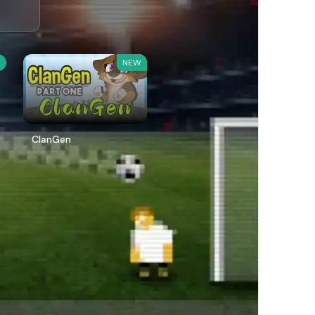
W
NEW
ClanGen