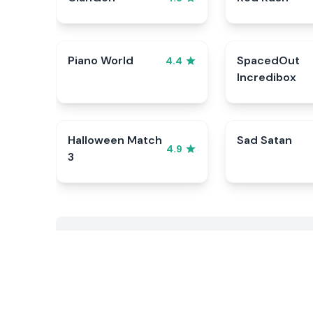
Piano World
SpacedOut
4.4
Incredibox
Halloween Match
Sad Satan
4.9
3