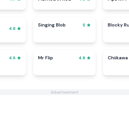
Singing Blob
Blocky R
5
4.8
Mr Flip
Chiikawa
4.6
4.8
Advertisement