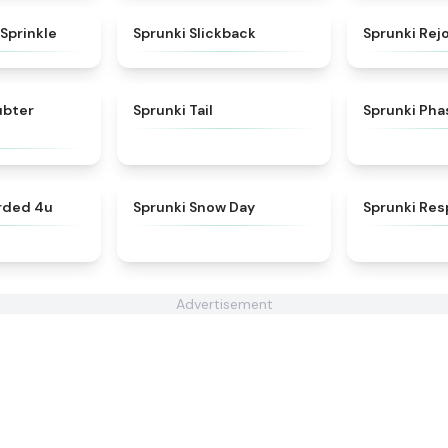
★
4.4
★
4.6
Sprinkle
Sprunki Slickback
Sprunki Rejo
★
4.8
★
4.3
ubter
Sprunki Tail
Sprunki Phas
★
4.7
★
4.5
orded 4u
Sprunki Snow Day
Sprunki Res
Advertisement