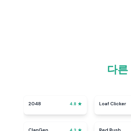
다른
2048
Loaf Clicker
4.8
ClanGen
Red Rush
4.3