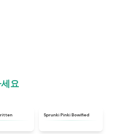
하세요
★
4.7
★
5
ritten
Sprunki Pinki Bowified