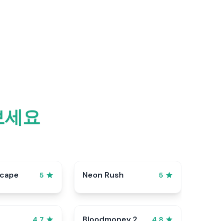
보세요
scape
Neon Rush
5
5
Bloodmoney 2
4.7
4.8