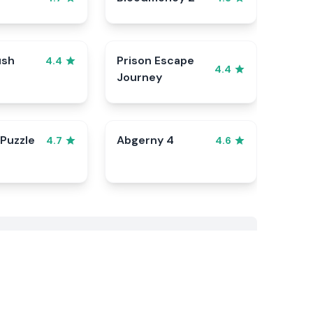
ush
Prison Escape
4.4
4.4
Journey
 Puzzle
Abgerny 4
4.7
4.6