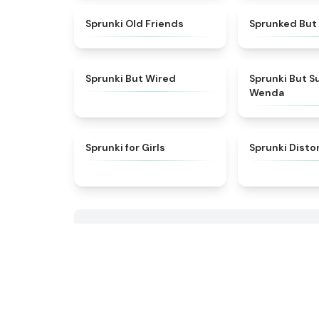
★
4.4
Sprunki Old Friends
Sprunked But 
★
4.5
Sprunki But Wired
Sprunki But S
Wenda
★
4.9
Sprunki for Girls
Sprunki Dist