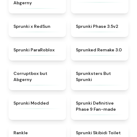
Abgerny
★
4.6
★
4.8
Sprunki x RedSun
Sprunki Phase 3.5v2
★
4.4
★
4.8
Sprunki ParaRoblox
Sprunked Remake 3.0
★
4.7
★
4.5
Corruptbox but
Sprunksters But
Abgerny
Sprunki
★
4.8
★
4.4
Sprunki Modded
Sprunki Definitive
Phase 9 Fan-made
★
4.9
★
4.9
Rankle
Sprunki Skibidi Toilet