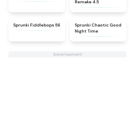
Remake 4.5
★
4.7
★
4.8
Sprunki Fiddlebops 56
Sprunki Chaotic Good
Night Time
Advertisement