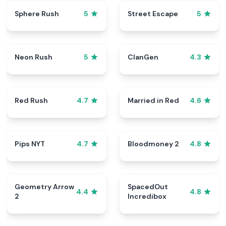
Sphere Rush
Street Escape
5
5
Neon Rush
ClanGen
5
4.3
Red Rush
Married in Red
4.7
4.6
Pips NYT
Bloodmoney 2
4.7
4.8
Geometry Arrow
SpacedOut
4.4
4.8
2
Incredibox