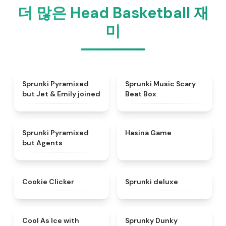
더 많은 Head Basketball 재
미
★
5
★
4.3
Sprunki Pyramixed
Sprunki Music Scary
but Jet & Emily joined
Beat Box
★
5
★
4.6
Sprunki Pyramixed
Hasina Game
but Agents
★
4.9
★
4.4
Cookie Clicker
Sprunki deluxe
★
4.9
★
4.8
Cool As Ice with
Sprunky Dunky