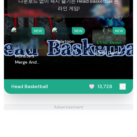
다운로드 없이 즉시 즐기는 Head Basketball 온
라인 게임!
NEW
NEW
NEW
Splatoon
UVSU Demo
Monsters
Merge And
Sort
Head Basketball
13,728
Advertisement