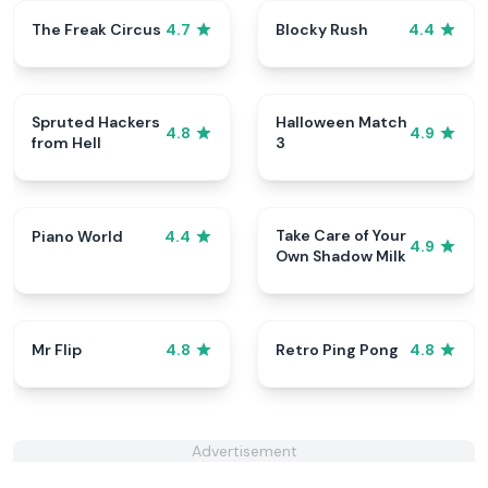
The Freak Circus
Blocky Rush
4.7
4.4
Spruted Hackers
Halloween Match
4.8
4.9
from Hell
3
Take Care of Your
Piano World
4.4
4.9
Own Shadow Milk
Mr Flip
Retro Ping Pong
4.8
4.8
Advertisement