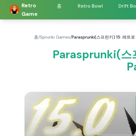
Retro
홈
Retro Bowl
Drift B
Game
홈
/
Sprunki Games
/
Parasprunki(스프런키) 15: 레
Parasprunki
P