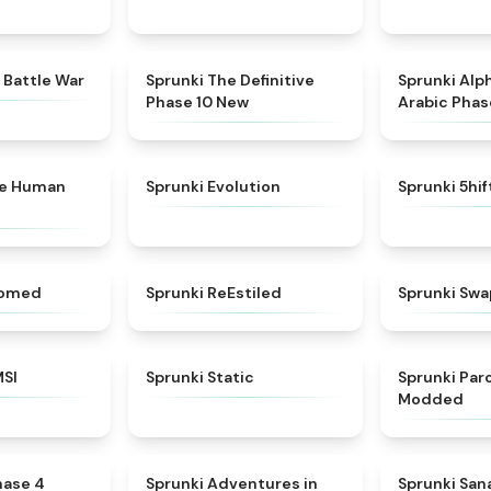
★
4.6
★
4.3
 Battle War
Sprunki The Definitive
Sprunki Alp
Phase 10 New
Arabic Phas
★
4.7
★
4.7
ke Human
Sprunki Evolution
Sprunki 5hi
★
4.5
★
4.4
somed
Sprunki ReEstiled
Sprunki Swa
★
4.8
★
4.4
MSI
Sprunki Static
Sprunki Pa
Modded
★
4.6
★
5
hase 4
Sprunki Adventures in
Sprunki Sa