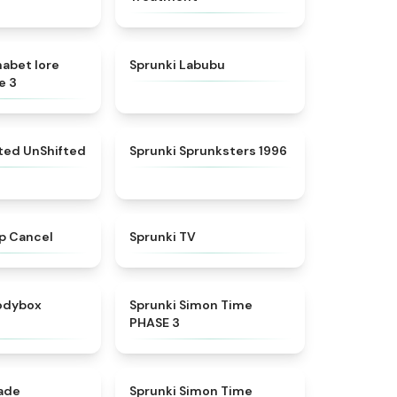
★
4.8
★
4.6
habet lore
Sprunki Labubu
e 3
★
4.4
★
5
fted UnShifted
Sprunki Sprunksters 1996
★
4.4
★
4.5
p Cancel
Sprunki TV
★
4.5
★
4.3
rodybox
Sprunki Simon Time
PHASE 3
★
4.6
★
4.4
nade
Sprunki Simon Time