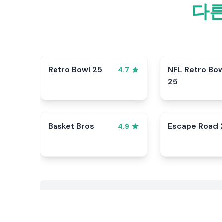
다른
Retro Bowl 25
NFL Retro Bo
4.7
25
Basket Bros
Escape Road 
4.9