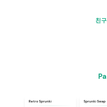
친구
P
★
4.3
Retro Sprunki
Sprunki Swap