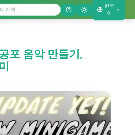
한국
Help
Theme
어
서 공포 음악 만들기,
재미