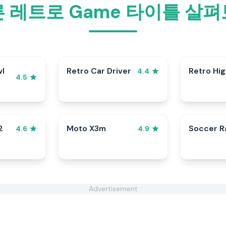
 레트로 Game 타이틀 살
wl
Retro Car Driver
Retro Hi
4.4
4.5
2
Moto X3m
Soccer 
4.6
4.9
Advertisement