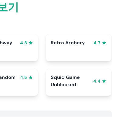
펴보기
ghway
Retro Archery
4.8
4.7
Random
Squid Game
4.5
4.4
Unblocked