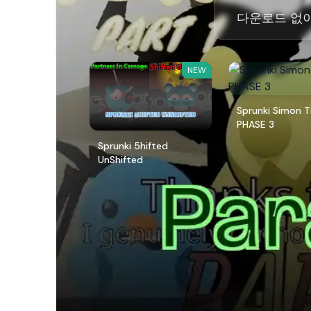
다운로드 없이 
NEW
Sprunki Simon 
PHASE 3
Sprunki 5hifted
UnShifted