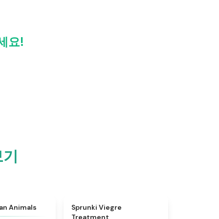
세요!
보기
★
4.7
★
4.4
ian Animals
Sprunki Viegre
Treatment