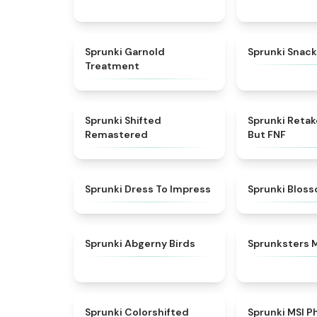
★
4.7
Sprunki Garnold
Sprunki Snack
Treatment
★
4.3
Sprunki Shifted
Sprunki Reta
Remastered
But FNF
★
4.5
Sprunki Dress To Impress
Sprunki Blos
★
4.6
Sprunki Abgerny Birds
Sprunksters 
★
4.6
Sprunki Colorshifted
Sprunki MSI P