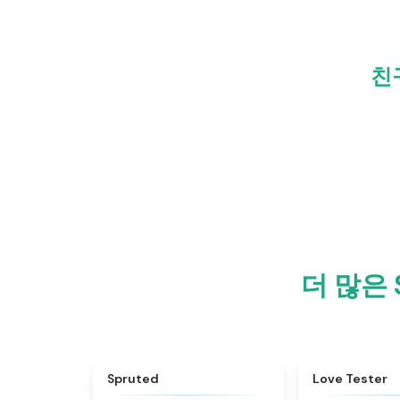
친
더 많은 
★
4.6
Spruted
Love Tester