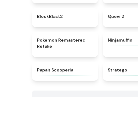
★
4.5
BlockBlast2
Quevi 2
★
4.6
Pokemon Remastered
Ninjamuffin
Retake
★
5
​Papa’s Scooperia
Stratego