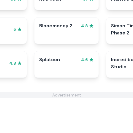
Bloodmoney 2
Simon Ti
4.8
5
Phase 2
Splatoon
Incredib
4.6
4.8
Studio
Advertisement