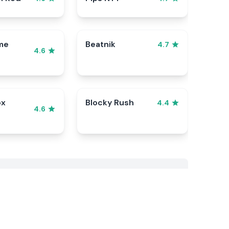
me
Beatnik
4.7
4.6
ox
Blocky Rush
4.4
4.6