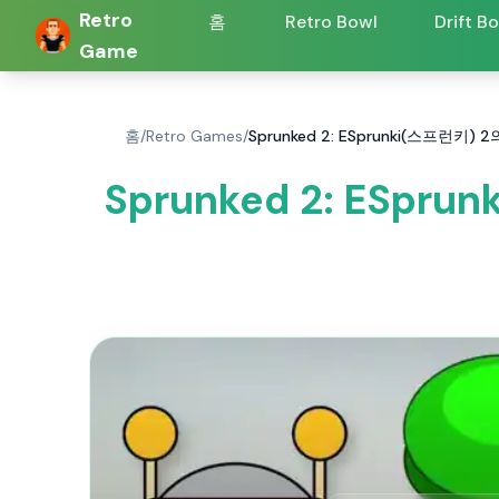
Retro
홈
Retro Bowl
Drift B
Game
홈
/
Retro Games
/
Sprunked 2: ESprunki(스프
Sprunked 2: ES