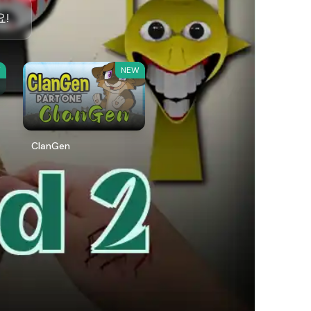
!
W
NEW
ClanGen