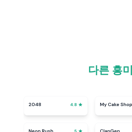
다른 흥미
2048
My Cake Sho
4.8
Neon Rush
ClanGen
5