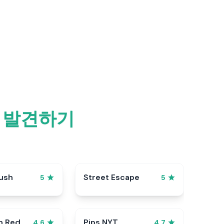
틀 발견하기
ush
Street Escape
5
5
n Red
Pips NYT
4.6
4.7