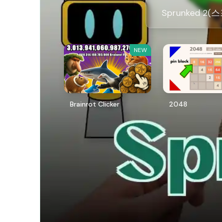
Sprunked 
NEW
Brainrot Clicker
2048