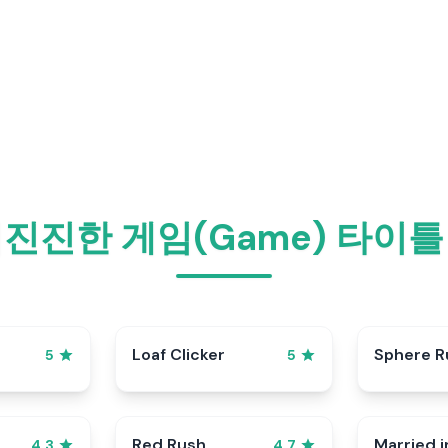
진진한 게임(Game) 타이
p
Loaf Clicker
Sphere R
5
5
Red Rush
Married i
4.3
4.7