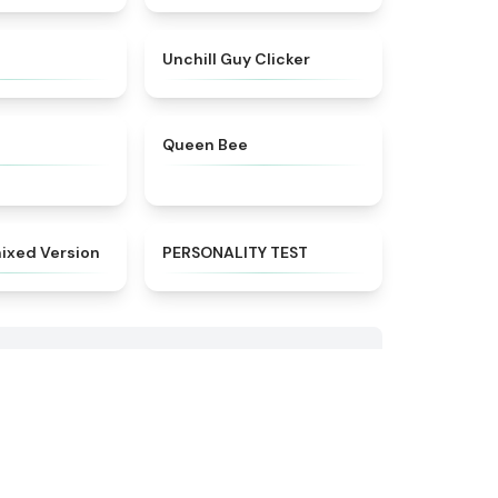
★
4.9
★
4.5
Unchill Guy Clicker
★
4.6
★
4.7
Queen Bee
★
4.8
★
4.9
ixed Version
PERSONALITY TEST