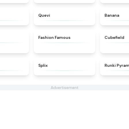
★
4.8
★
4.3
Quevi
Banana
★
4.8
★
5
Fashion Famous
Cubefield
★
4.7
★
4.9
Splix
Runki Pyram
Advertisement