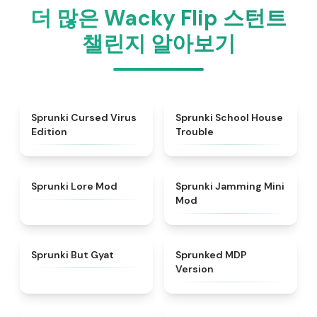
더 많은 Wacky Flip 스턴트
챌린지 알아보기
★
4.5
★
4.9
Sprunki Cursed Virus
Sprunki School House
Edition
Trouble
★
4.9
★
4.6
Sprunki Lore Mod
Sprunki Jamming Mini
Mod
★
4.9
★
4.7
Sprunki But Gyat
Sprunked MDP
Version