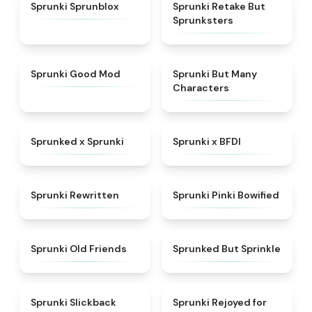
★
4.5
★
4.6
Sprunki Sprunblox
Sprunki Retake But
Sprunksters
★
5
★
4.5
Sprunki Good Mod
Sprunki But Many
Characters
★
4.5
★
4.8
Sprunked x Sprunki
Sprunki x BFDI
★
4.7
★
5
Sprunki Rewritten
Sprunki Pinki Bowified
★
4.4
★
4.4
Sprunki Old Friends
Sprunked But Sprinkle
★
4.6
★
4.5
Sprunki Slickback
Sprunki Rejoyed for