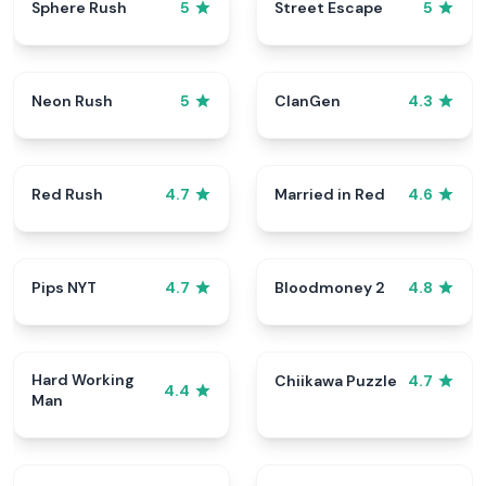
Sphere Rush
Street Escape
5
5
Neon Rush
ClanGen
5
4.3
Red Rush
Married in Red
4.7
4.6
Pips NYT
Bloodmoney 2
4.7
4.8
Hard Working
Chiikawa Puzzle
4.7
4.4
Man