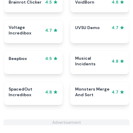
Brainrot Clicker
VoidBorn
4.5
4.6
Voltage
UVSU Demo
4.7
4.7
Incredibox
Musical
Beepbox
4.5
4.8
Incidents
SpacedOut
Monsters Merge
4.8
4.7
Incredibox
And Sort
Advertisement