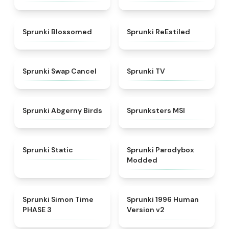
★
4.5
★
4.4
Sprunki Blossomed
Sprunki ReEstiled
★
4.4
★
4.5
Sprunki Swap Cancel
Sprunki TV
★
4.6
★
4.8
Sprunki Abgerny Birds
Sprunksters MSI
★
4.4
★
4.5
Sprunki Static
Sprunki Parodybox
Modded
★
4.3
★
4.5
Sprunki Simon Time
Sprunki 1996 Human
PHASE 3
Version v2