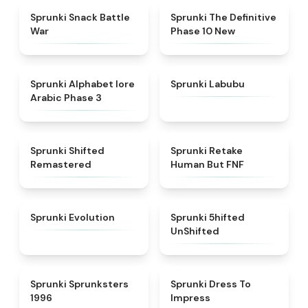
★
4.6
★
4.3
Sprunki Snack Battle
Sprunki The Definitive
War
Phase 10 New
★
4.8
★
4.6
Sprunki Alphabet lore
Sprunki Labubu
Arabic Phase 3
★
4.3
★
4.7
Sprunki Shifted
Sprunki Retake
Remastered
Human But FNF
★
4.7
★
4.4
Sprunki Evolution
Sprunki 5hifted
UnShifted
★
5
★
4.5
Sprunki Sprunksters
Sprunki Dress To
1996
Impress