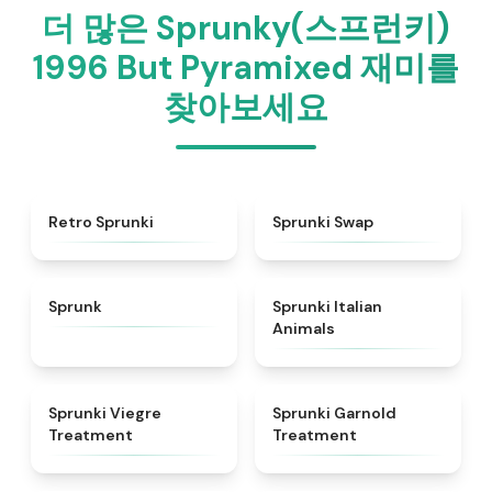
더 많은 Sprunky(스프런키)
1996 But Pyramixed 재미를
찾아보세요
★
4.3
★
4.6
Retro Sprunki
Sprunki Swap
★
4.5
★
4.7
Sprunk
Sprunki Italian
Animals
★
4.4
★
4.7
Sprunki Viegre
Sprunki Garnold
Treatment
Treatment