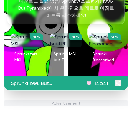
다운로드 필요 없음! Sprunky(스프런키) 1996
But Pyramixed에서 온라인으로 레트로 이집트
비트를 믹스하세요!
NEW
NEW
NEW
Sprunksters
Sprunki MSI
Sprunki
MSI
but FPE
Blossomed
Sprunki 1996 But
14,541
Pyramixed
Advertisement