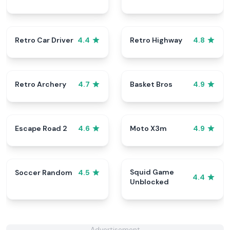
Retro Car Driver
Retro Highway
4.4
4.8
Retro Archery
Basket Bros
4.7
4.9
Escape Road 2
Moto X3m
4.6
4.9
Squid Game
Soccer Random
4.5
4.4
Unblocked
Advertisement