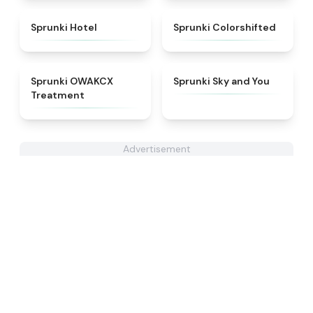
★
4.8
★
4.6
Sprunki Hotel
Sprunki Colorshifted
★
5
★
4.6
Sprunki OWAKCX
Sprunki Sky and You
Treatment
Advertisement