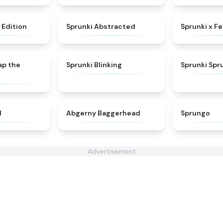
★
4.7
★
4.9
 Edition
Sprunki Abstracted
Sprunki x F
★
4.6
★
4.4
ap the
Sprunki Blinking
Sprunki Spr
★
4.7
★
4.6
d
Abgerny Baggerhead
Sprungo
Advertisement