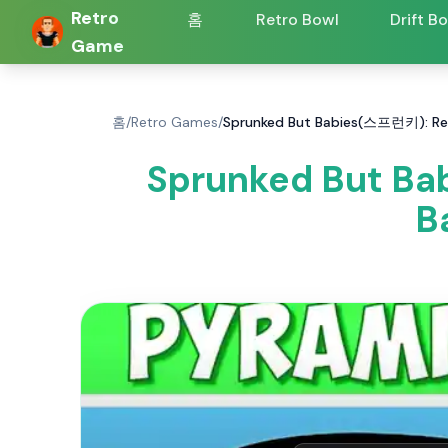
Retro
홈
Retro Bowl
Drift B
Game
홈
/
Retro Games
/
Sprunked But Babies(스프런키): 
Sprunked But B
B