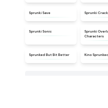
★
4.4
Sprunki Save
Sprunki Crack
★
4.3
Sprunki Sonic
Sprunki Overl
Characters
★
4.9
Sprunked But Bit Better
Kino Sprunke