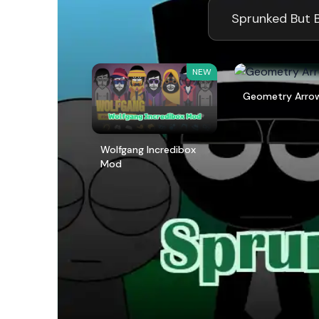
Sprunked 
NEW
Geometry Arro
Wolfgang Incredibox
Mod