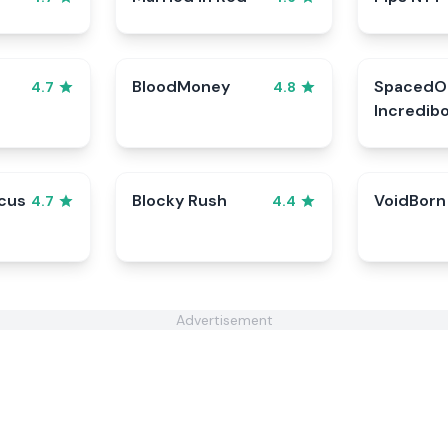
BloodMoney
SpacedO
4.7
4.8
Incredib
rcus
Blocky Rush
VoidBorn
4.7
4.4
Advertisement