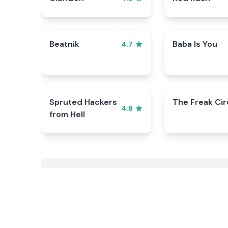
Beatnik
Baba Is You
4.7
Spruted Hackers
The Freak Ci
4.8
from Hell