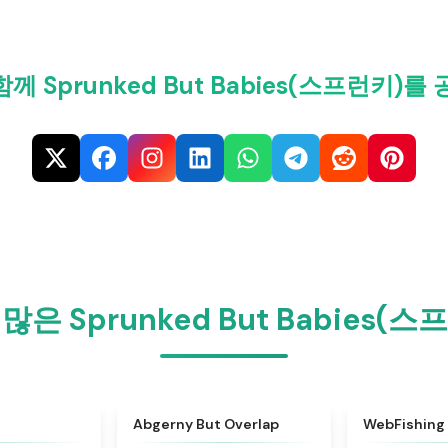
께 Sprunked But Babies(스프런키)를
은 Sprunked But Babies
★
4.7
★
4.7
Abgerny But Overlap
WebFishing