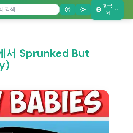
한국
Help
Theme
어
에서 Sprunked But
y)