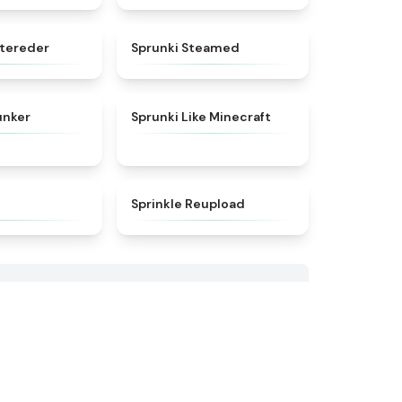
★
5
★
4.7
etereder
Sprunki Steamed
★
5
★
4.5
unker
Sprunki Like Minecraft
★
4.9
★
4.8
Sprinkle Reupload