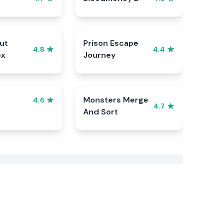
ut
Prison Escape
4.8
4.4
ox
Journey
Monsters Merge
4.6
4.7
And Sort