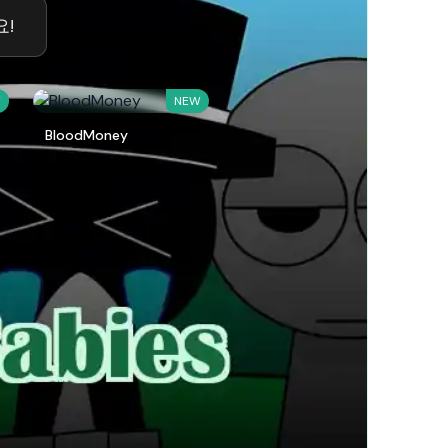
요!
W
NEW
BloodMoney