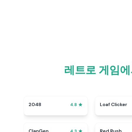
레트로 게임에
2048
Loaf Clicker
4.8
ClanGen
Red Rush
4.3