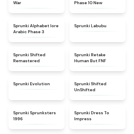
War
Phase 10 New
★
4.8
★
4.6
Sprunki Alphabet lore
Sprunki Labubu
Arabic Phase 3
★
4.3
★
4.7
Sprunki Shifted
Sprunki Retake
Remastered
Human But FNF
★
4.7
★
4.4
Sprunki Evolution
Sprunki 5hifted
UnShifted
★
5
★
4.5
Sprunki Sprunksters
Sprunki Dress To
1996
Impress