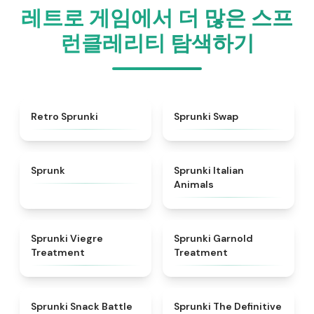
레트로 게임에서 더 많은 스프
런클레리티 탐색하기
★
4.3
★
4.6
Retro Sprunki
Sprunki Swap
★
4.5
★
4.7
Sprunk
Sprunki Italian
Animals
★
4.4
★
4.7
Sprunki Viegre
Sprunki Garnold
Treatment
Treatment
★
4.6
★
4.3
Sprunki Snack Battle
Sprunki The Definitive