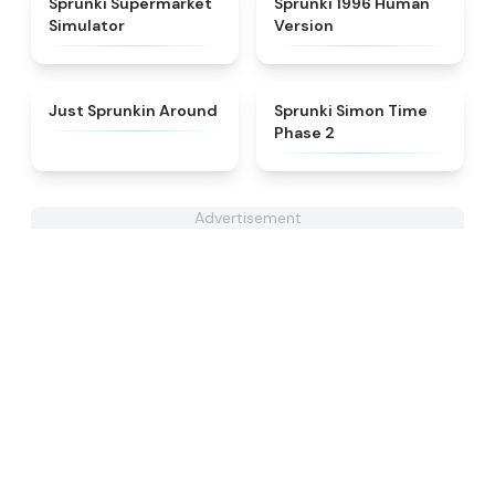
Sprunki Supermarket
Sprunki 1996 Human
Simulator
Version
★
4.6
★
4.4
Just Sprunkin Around
Sprunki Simon Time
Phase 2
Advertisement