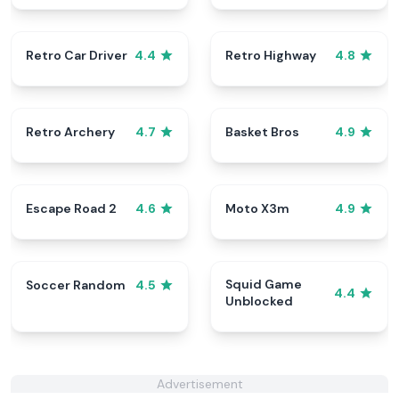
Retro Car Driver
Retro Highway
4.4
4.8
Retro Archery
Basket Bros
4.7
4.9
Escape Road 2
Moto X3m
4.6
4.9
Squid Game
Soccer Random
4.5
4.4
Unblocked
Advertisement