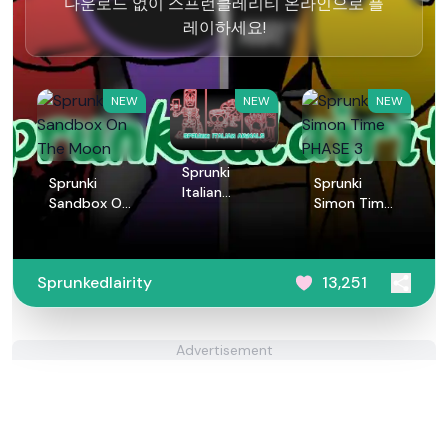
다운로드 없이 스프런클레리티 온라인으로 플
레이하세요!
NEW
NEW
NEW
Sprunki
Sprunki
Sprunki
Italian
Sandbox On
Simon Time
Animals
The Moon
PHASE 3
Sprunkedlairity
13,251
Advertisement