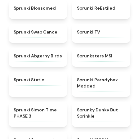
★
4.5
★
4.4
Sprunki Blossomed
Sprunki ReEstiled
★
4.4
★
4.5
Sprunki Swap Cancel
Sprunki TV
★
4.6
★
4.8
Sprunki Abgerny Birds
Sprunksters MSI
★
4.4
★
4.5
Sprunki Static
Sprunki Parodybox
Modded
★
4.3
★
4.6
Sprunki Simon Time
Sprunky Dunky But
PHASE 3
Sprinkle
★
4.8
★
4.7