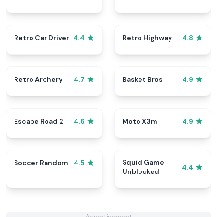
Retro Car Driver
Retro Highway
4.4
4.8
Retro Archery
Basket Bros
4.7
4.9
Escape Road 2
Moto X3m
4.6
4.9
Squid Game
Soccer Random
4.5
4.4
Unblocked
Advertisement