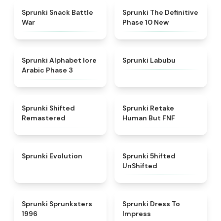
★
4.6
★
4.3
Sprunki Snack Battle
Sprunki The Definitive
War
Phase 10 New
★
4.8
★
4.6
Sprunki Alphabet lore
Sprunki Labubu
Arabic Phase 3
★
4.3
★
4.7
Sprunki Shifted
Sprunki Retake
Remastered
Human But FNF
★
4.7
★
4.4
Sprunki Evolution
Sprunki 5hifted
UnShifted
★
5
★
4.5
Sprunki Sprunksters
Sprunki Dress To
1996
Impress