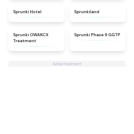
★
4.8
★
4.5
Sprunki Hotel
Sprunkiland
★
5
★
4.7
Sprunki OWAKCX
Sprunki Phase 9 GGTP
Treatment
Advertisement