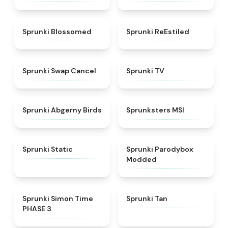
★
4.5
★
4.4
Sprunki Blossomed
Sprunki ReEstiled
★
4.4
★
4.5
Sprunki Swap Cancel
Sprunki TV
★
4.6
★
4.8
Sprunki Abgerny Birds
Sprunksters MSI
★
4.4
★
4.5
Sprunki Static
Sprunki Parodybox
Modded
★
4.3
★
4.6
Sprunki Simon Time
Sprunki Tan
PHASE 3