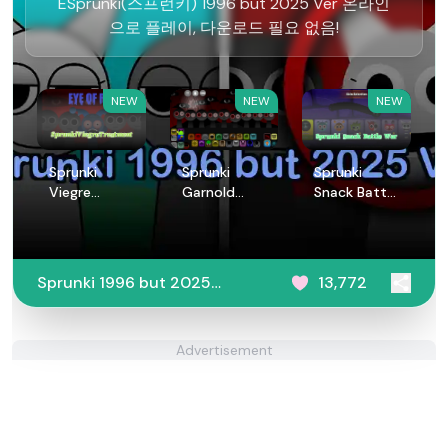
ESprunki(스프런키) 1996 but 2025 Ver 온라인
으로 플레이, 다운로드 필요 없음!
NEW
NEW
NEW
Sprunki
Sprunki
Sprunki
Viegre
Garnold
Snack Battle
Treatment
Treatment
War
Sprunki 1996 but 2025
13,772
Ver
Advertisement