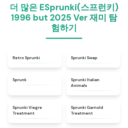
더 많은 ESprunki(스프런키)
1996 but 2025 Ver 재미 탐
험하기
★
4.3
★
4.6
Retro Sprunki
Sprunki Swap
★
4.5
★
4.7
Sprunk
Sprunki Italian
Animals
★
4.4
★
4.7
Sprunki Viegre
Sprunki Garnold
Treatment
Treatment