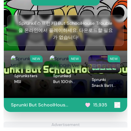
Sprunki(스프런키) But SchoolHouse Trouble
을 온라인에서 플레이하세요. 다운로드할 필요
가 없습니다!
NEW
NEW
NEW
Sprunksters
Sprunked
Sprunki
MSI
But 100th
Snack Battle
Ver
War
Sprunki But SchoolHouse
15,935
Trouble
Advertisement