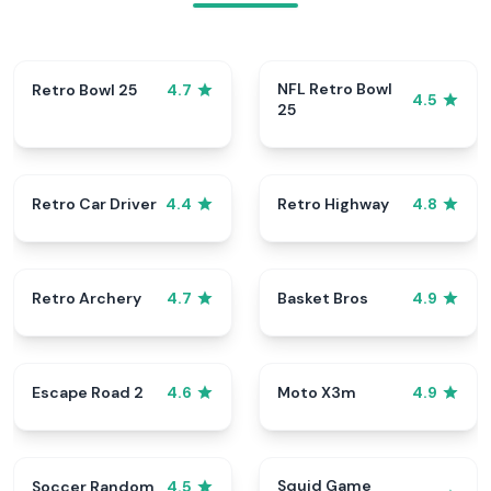
NFL Retro Bowl
Retro Bowl 25
4.7
4.5
25
Retro Car Driver
Retro Highway
4.4
4.8
Retro Archery
Basket Bros
4.7
4.9
Escape Road 2
Moto X3m
4.6
4.9
Squid Game
Soccer Random
4.5