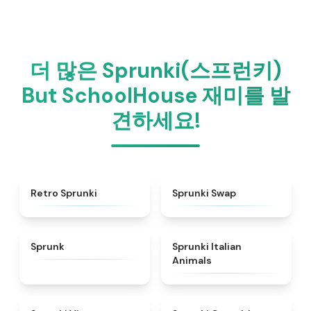
더 많은 Sprunki(스프런키)
But SchoolHouse 재미를 발
견하세요!
★
4.3
★
4.6
Retro Sprunki
Sprunki Swap
★
4.5
★
4.7
Sprunk
Sprunki Italian
Animals
★
4.4
★
4.7