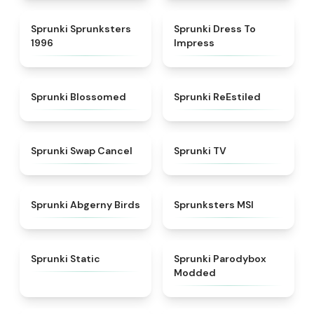
★
5
★
4.5
Sprunki Sprunksters
Sprunki Dress To
1996
Impress
★
4.5
★
4.4
Sprunki Blossomed
Sprunki ReEstiled
★
4.4
★
4.5
Sprunki Swap Cancel
Sprunki TV
★
4.6
★
4.8
Sprunki Abgerny Birds
Sprunksters MSI
★
4.4
★
4.5
Sprunki Static
Sprunki Parodybox
Modded