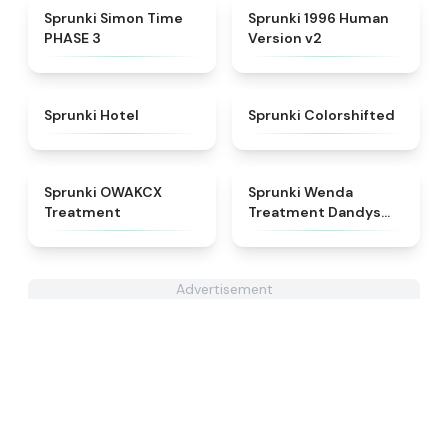
★
4.3
★
4.5
Sprunki Simon Time
Sprunki 1996 Human
PHASE 3
Version v2
★
4.8
★
4.6
Sprunki Hotel
Sprunki Colorshifted
★
5
★
4.8
Sprunki OWAKCX
Sprunki Wenda
Treatment
Treatment Dandys
World Style
Advertisement