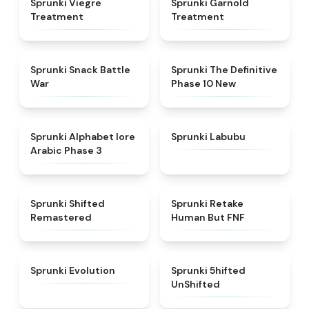
Sprunki Viegre
Sprunki Garnold
Treatment
Treatment
★
4.6
★
4.3
Sprunki Snack Battle
Sprunki The Definitive
War
Phase 10 New
★
4.8
★
4.6
Sprunki Alphabet lore
Sprunki Labubu
Arabic Phase 3
★
4.3
★
4.7
Sprunki Shifted
Sprunki Retake
Remastered
Human But FNF
★
4.7
★
4.4
Sprunki Evolution
Sprunki 5hifted
UnShifted