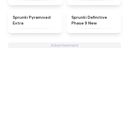
★
4.9
★
4.9
Sprunki Pyramixed
Sprunki Definitive
Extra
Phase 9 New
Advertisement