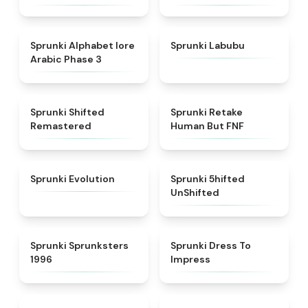
★
4.8
★
4.6
Sprunki Alphabet lore
Sprunki Labubu
Arabic Phase 3
★
4.3
★
4.7
Sprunki Shifted
Sprunki Retake
Remastered
Human But FNF
★
4.7
★
4.4
Sprunki Evolution
Sprunki 5hifted
UnShifted
★
5
★
4.5
Sprunki Sprunksters
Sprunki Dress To
1996
Impress