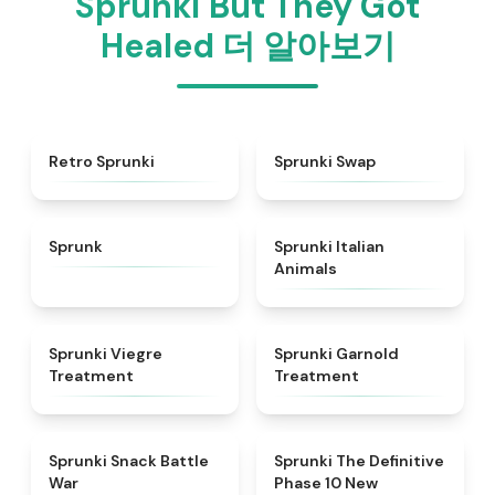
Sprunki But They Got
Healed 더 알아보기
★
4.3
★
4.6
Retro Sprunki
Sprunki Swap
★
4.5
★
4.7
Sprunk
Sprunki Italian
Animals
★
4.4
★
4.7
Sprunki Viegre
Sprunki Garnold
Treatment
Treatment
★
4.6
★
4.3
Sprunki Snack Battle
Sprunki The Definitive
War
Phase 10 New