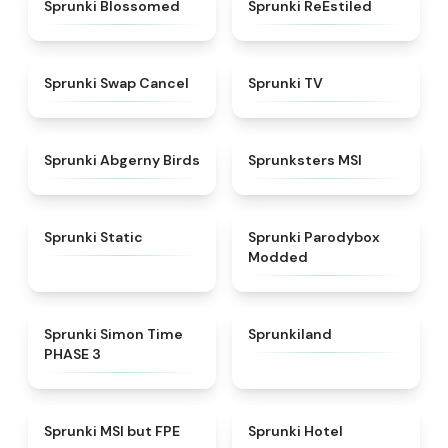
★
4.5
★
4.4
Sprunki Blossomed
Sprunki ReEstiled
★
4.4
★
4.5
Sprunki Swap Cancel
Sprunki TV
★
4.6
★
4.8
Sprunki Abgerny Birds
Sprunksters MSI
★
4.4
★
4.5
Sprunki Static
Sprunki Parodybox
Modded
★
4.3
★
4.5
Sprunki Simon Time
Sprunkiland
PHASE 3
★
4.7
★
4.8
Sprunki MSI but FPE
Sprunki Hotel