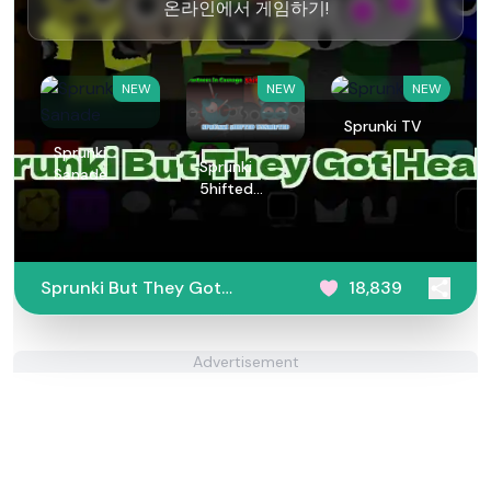
온라인에서 게임하기!
NEW
NEW
NEW
Sprunki TV
Sprunki
Sprunki
Sanade
5hifted
UnShifted
Sprunki But They Got
18,839
Healed
Advertisement