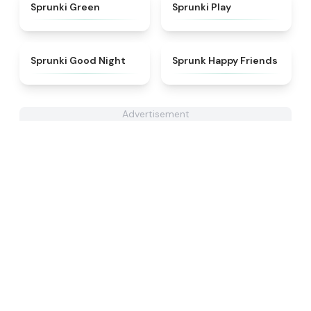
★
5
★
4.6
Sprunki Green
Sprunki Play
★
4.6
★
4.9
Sprunki Good Night
Sprunk Happy Friends
Advertisement