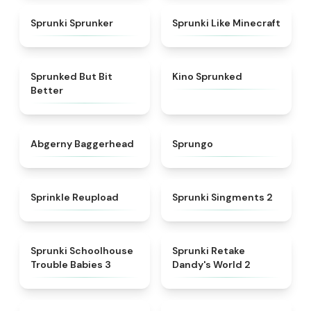
★
5
★
4.5
Sprunki Sprunker
Sprunki Like Minecraft
★
4.9
★
4.7
Sprunked But Bit
Kino Sprunked
Better
★
4.6
★
4.9
Abgerny Baggerhead
Sprungo
★
4.8
★
4.7
Sprinkle Reupload
Sprunki Singments 2
★
5
★
4.6
Sprunki Schoolhouse
Sprunki Retake
Trouble Babies 3
Dandy's World 2