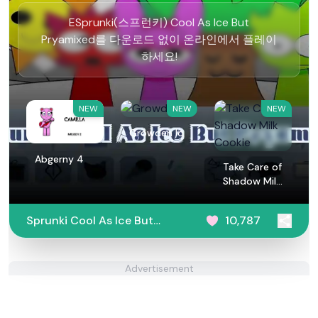
ESprunki(스프런키) Cool As Ice But
Pryamixed를 다운로드 없이 온라인에서 플레이
하세요!
NEW
NEW
NEW
Growden Io
Abgerny 4
Take Care of
Shadow Milk
Cookie
Sprunki Cool As Ice But
10,787
Pryamixed
Advertisement