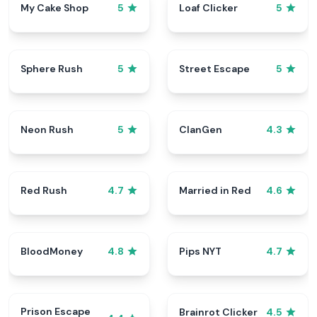
My Cake Shop
Loaf Clicker
5
5
Sphere Rush
Street Escape
5
5
Neon Rush
ClanGen
5
4.3
Red Rush
Married in Red
4.7
4.6
BloodMoney
Pips NYT
4.8
4.7
Prison Escape
Brainrot Clicker
4.5