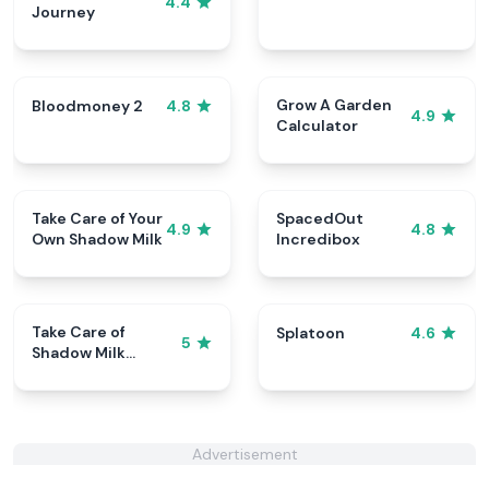
4.4
Journey
Grow A Garden
Bloodmoney 2
4.8
4.9
Calculator
Take Care of Your
SpacedOut
4.9
4.8
Own Shadow Milk
Incredibox
Take Care of
Splatoon
4.6
5
Shadow Milk
Cookie
Advertisement