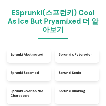
ESprunki(스프런키) Cool
As Ice But Pryamixed 더 알
아보기
★
4.9
★
5
Sprunki Abstracted
Sprunki x Fetereder
★
4.7
★
4.3
Sprunki Steamed
Sprunki Sonic
★
4.6
★
4.4
Sprunki Overlap the
Sprunki Blinking
Characters