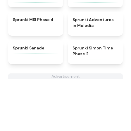
World Style
★
4.6
★
5
Sprunki MSI Phase 4
Sprunki Adventures
in Melodia
★
4.6
★
4.4
Sprunki Sanade
Sprunki Simon Time
Phase 2
Advertisement