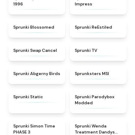
1996
Impress
★
4.5
★
4.4
Sprunki Blossomed
Sprunki ReEstiled
★
4.4
★
4.5
Sprunki Swap Cancel
Sprunki TV
★
4.6
★
4.8
Sprunki Abgerny Birds
Sprunksters MSI
★
4.4
★
4.5
Sprunki Static
Sprunki Parodybox
Modded
★
4.3
★
4.8
Sprunki Simon Time
Sprunki Wenda
PHASE 3
Treatment Dandys