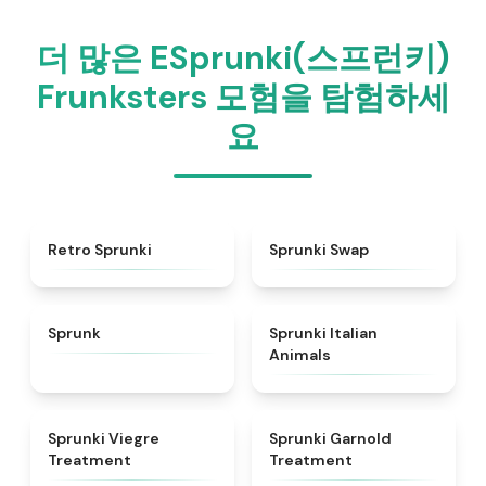
더 많은 ESprunki(스프런키)
Frunksters 모험을 탐험하세
요
★
4.3
★
4.6
Retro Sprunki
Sprunki Swap
★
4.5
★
4.7
Sprunk
Sprunki Italian
Animals
★
4.4
★
4.7
Sprunki Viegre
Sprunki Garnold
Treatment
Treatment