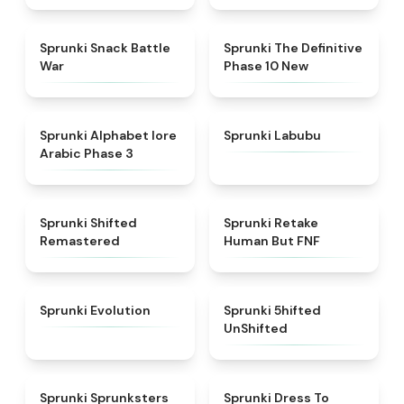
★
4.6
★
4.3
Sprunki Snack Battle
Sprunki The Definitive
War
Phase 10 New
★
4.8
★
4.6
Sprunki Alphabet lore
Sprunki Labubu
Arabic Phase 3
★
4.3
★
4.7
Sprunki Shifted
Sprunki Retake
Remastered
Human But FNF
★
4.7
★
4.4
Sprunki Evolution
Sprunki 5hifted
UnShifted
★
5
★
4.5
Sprunki Sprunksters
Sprunki Dress To