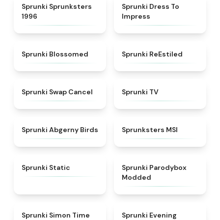
★
5
★
4.5
Sprunki Sprunksters
Sprunki Dress To
1996
Impress
★
4.5
★
4.4
Sprunki Blossomed
Sprunki ReEstiled
★
4.4
★
4.5
Sprunki Swap Cancel
Sprunki TV
★
4.6
★
4.8
Sprunki Abgerny Birds
Sprunksters MSI
★
4.4
★
4.5
Sprunki Static
Sprunki Parodybox
Modded
★
4.3
★
4.5
Sprunki Simon Time
Sprunki Evening