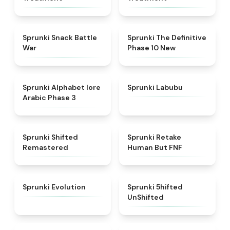
★
4.6
★
4.3
Sprunki Snack Battle
Sprunki The Definitive
War
Phase 10 New
★
4.8
★
4.6
Sprunki Alphabet lore
Sprunki Labubu
Arabic Phase 3
★
4.3
★
4.7
Sprunki Shifted
Sprunki Retake
Remastered
Human But FNF
★
4.7
★
4.4
Sprunki Evolution
Sprunki 5hifted
UnShifted