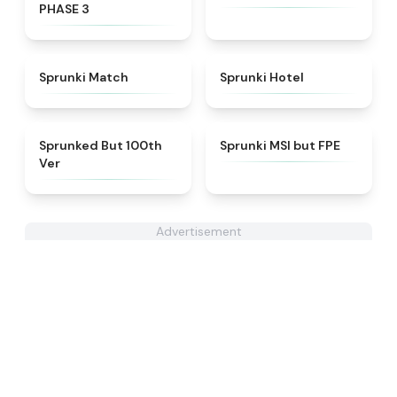
PHASE 3
★
4.7
★
4.8
Sprunki Match
Sprunki Hotel
★
4.7
★
4.7
Sprunked But 100th
Sprunki MSI but FPE
Ver
Advertisement