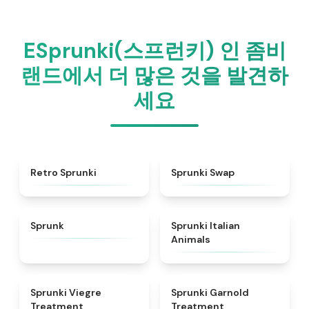
ESprunki(스프런키) 인 좀비
랜드에서 더 많은 것을 발견하
세요
★
4.3
★
4.6
Retro Sprunki
Sprunki Swap
★
4.5
★
4.7
Sprunk
Sprunki Italian
Animals
★
4.4
★
4.7
Sprunki Viegre
Sprunki Garnold
Treatment
Treatment