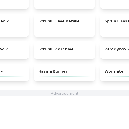
★
4.5
★
4.7
ted Z
Sprunki Cave Retake
Sprunki Fase
★
4.8
★
4.7
Ayo 2
Sprunki 2 Archive
Parodybox 
★
5
★
4.5
s+
Hasina Runner
Wormate
Advertisement