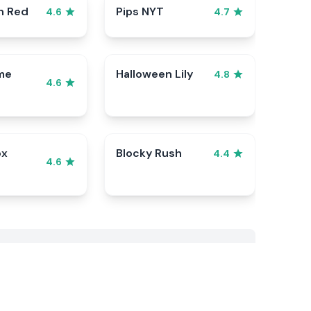
n Red
Pips NYT
4.6
4.7
me
Halloween Lily
4.8
4.6
ox
Blocky Rush
4.4
4.6