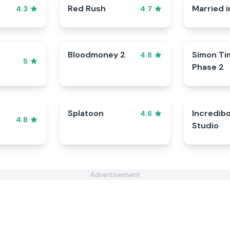
Red Rush
Married i
4.3
4.7
Bloodmoney 2
Simon Ti
4.8
5
Phase 2
Splatoon
Incredib
4.6
4.8
Studio
Advertisement