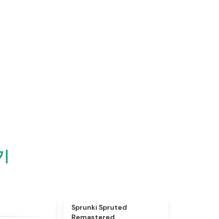
기
★
4.9
★
4.4
Sprunki Spruted
Remastered