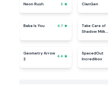
Neon Rush
ClanGen
5
Baba Is You
Take Care of
4.7
Shadow Milk
Cookie
Geometry Arrow
SpacedOut
4.4
2
Incredibox