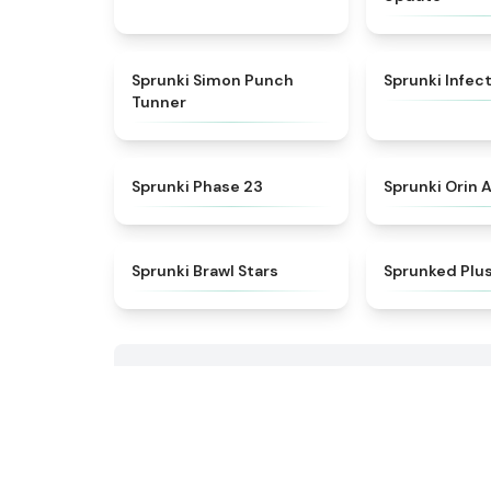
★
4.7
Sprunki Simon Punch
Sprunki Infec
Tunner
★
4.9
Sprunki Phase 23
Sprunki Orin 
★
5
Sprunki Brawl Stars
Sprunked Plu