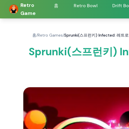
Retro
홈
Retro Bowl
Drift B
Game
홈
/
Retro Games
/
Sprunki(스프런키) Infected: 레
Sprunki(스프런키) In