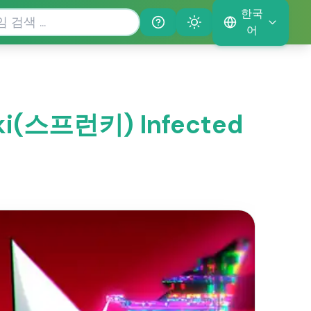
한국
Help
Theme
어
ki(스프런키) Infected