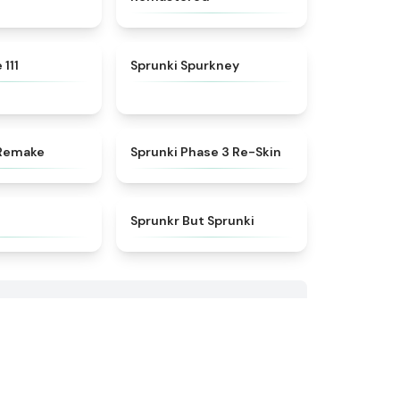
★
4.9
★
4.7
 111
Sprunki Spurkney
★
4.7
★
4.7
Remake
Sprunki Phase 3 Re-Skin
★
4.9
★
4.8
Sprunkr But Sprunki