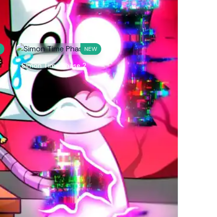
W
NEW
Simon Time Phase 2