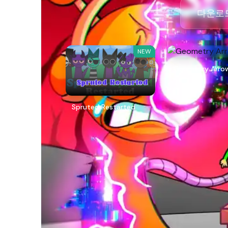
다운로드
NEW
Geometry Arro
Spruted Restarted