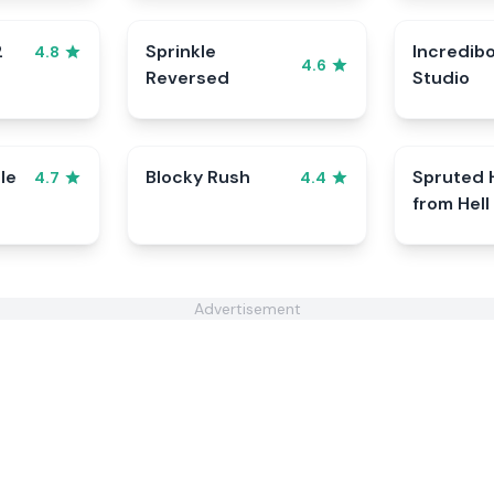
2
Sprinkle
Incredib
4.8
4.6
Reversed
Studio
le
Blocky Rush
Spruted 
4.7
4.4
from Hell
Advertisement