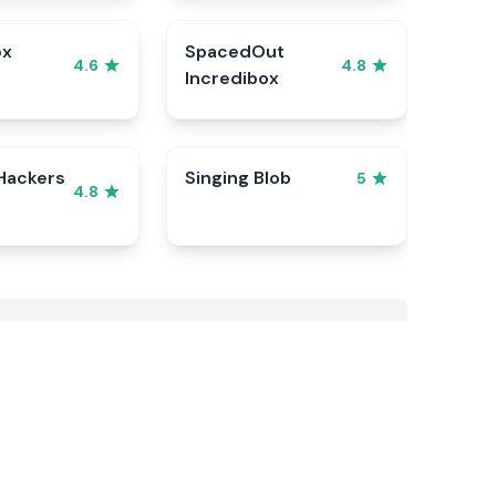
ox
SpacedOut
4.6
4.8
Incredibox
Hackers
Singing Blob
5
4.8