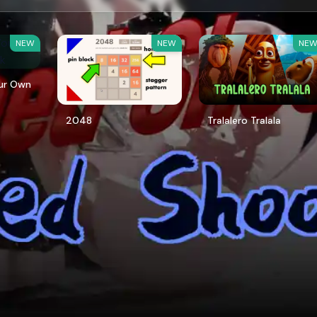
NEW
NEW
NE
our Own
2048
Tralalero Tralala