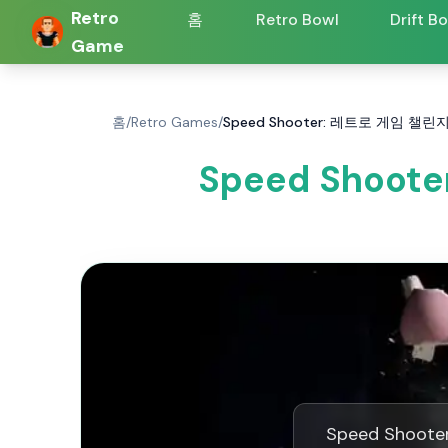
Retro
홈
Retro Bowl
Drift B
Game
홈
/
Retro Games
/
Speed Shooter: 레트로 게임 챌
Speed Shoo
Speed Sho