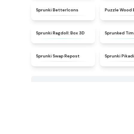
★
4.3
Sprunki BetterIcons
Puzzle Wood 
★
4.8
Sprunki Ragdoll: Box 3D
Sprunked Ti
★
4.8
Sprunki Swap Repost
Sprunki Pika