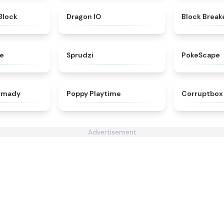
★
4.5
★
4.7
Block
Dragon IO
Block Break
★
4.7
★
4.5
me
Sprudzi
PokeScape
★
4.9
★
4.6
dimady
Poppy Playtime
Corruptbox 
Advertisement