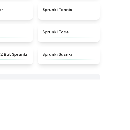
★
4.7
★
4.6
er
Sprunki Tennis
★
4.4
★
5
Sprunki Toca
★
4.6
★
5
2 But Sprunki
Sprunki Susnki