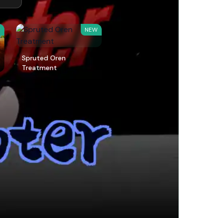
W
NEW
Spruted Oren
Treatment