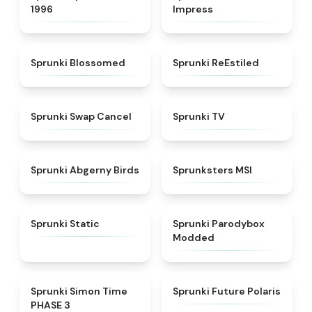
1996
Impress
★
4.5
★
4.4
Sprunki Blossomed
Sprunki ReEstiled
★
4.4
★
4.5
Sprunki Swap Cancel
Sprunki TV
★
4.6
★
4.8
Sprunki Abgerny Birds
Sprunksters MSI
★
4.4
★
4.5
Sprunki Static
Sprunki Parodybox
Modded
★
4.3
★
4.7
Sprunki Simon Time
Sprunki Future Polaris
PHASE 3