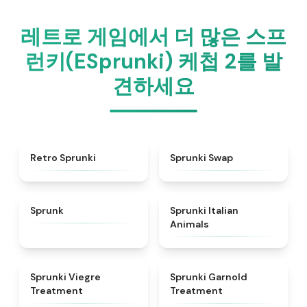
레트로 게임에서 더 많은 스프
런키(ESprunki) 케첩 2를 발
견하세요
★
4.3
★
4.6
Retro Sprunki
Sprunki Swap
★
4.5
★
4.7
Sprunk
Sprunki Italian
Animals
★
4.4
★
4.7
Sprunki Viegre
Sprunki Garnold
Treatment
Treatment