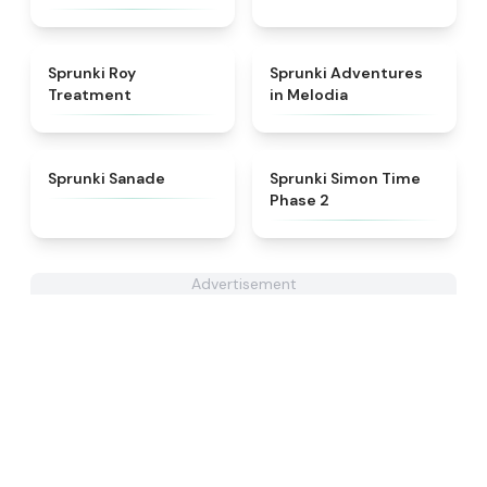
★
4.9
★
5
Sprunki Roy
Sprunki Adventures
Treatment
in Melodia
★
4.6
★
4.4
Sprunki Sanade
Sprunki Simon Time
Phase 2
Advertisement