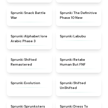
★
4.6
★
4.3
Sprunki Snack Battle
Sprunki The Definitive
War
Phase 10 New
★
4.8
★
4.6
Sprunki Alphabet lore
Sprunki Labubu
Arabic Phase 3
★
4.3
★
4.7
Sprunki Shifted
Sprunki Retake
Remastered
Human But FNF
★
4.7
★
4.4
Sprunki Evolution
Sprunki 5hifted
UnShifted
★
5
★
4.5
Sprunki Sprunksters
Sprunki Dress To