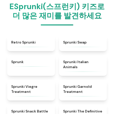
ESprunki(스프런키) 키즈로
더 많은 재미를 발견하세요
★
4.3
★
4.6
Retro Sprunki
Sprunki Swap
★
4.5
★
4.7
Sprunk
Sprunki Italian
Animals
★
4.4
★
4.7
Sprunki Viegre
Sprunki Garnold
Treatment
Treatment
★
4.6
★
4.3
Sprunki Snack Battle
Sprunki The Definitive