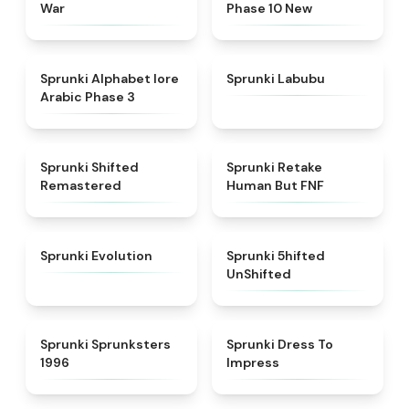
War
Phase 10 New
★
4.8
★
4.6
Sprunki Alphabet lore
Sprunki Labubu
Arabic Phase 3
★
4.3
★
4.7
Sprunki Shifted
Sprunki Retake
Remastered
Human But FNF
★
4.7
★
4.4
Sprunki Evolution
Sprunki 5hifted
UnShifted
★
5
★
4.5
Sprunki Sprunksters
Sprunki Dress To
1996
Impress