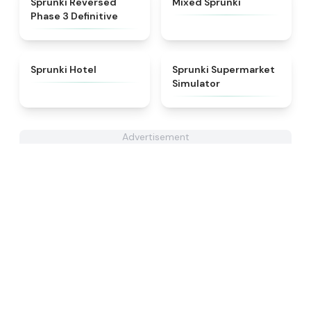
Sprunki Reversed
Mixed Sprunki
Phase 3 Definitive
★
4.8
★
4.8
Sprunki Hotel
Sprunki Supermarket
Simulator
Advertisement