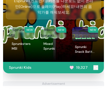
ESprunki(스프런키) 키즈를 다운로드 없이 온라
인(Online)으로 플레이(Play)하세요! 내면의 음
악가를 깨워보세요.
NEW
NEW
NEW
Sprunksters
Mixed
Sprunki
MSI
Sprunki
Snack Battle
War
Sprunki Kids
19,327
Advertisement