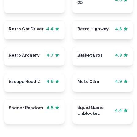
25
Retro Car Driver
Retro Highway
4.4
4.8
Retro Archery
Basket Bros
4.7
4.9
Escape Road 2
Moto X3m
4.6
4.9
Squid Game
Soccer Random
4.5
4.4
Unblocked