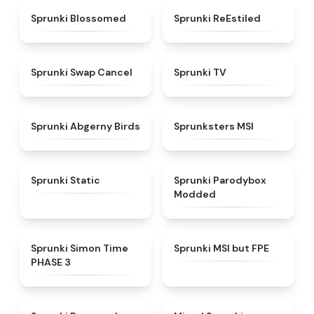
★
4.5
★
4.4
Sprunki Blossomed
Sprunki ReEstiled
★
4.4
★
4.5
Sprunki Swap Cancel
Sprunki TV
★
4.6
★
4.8
Sprunki Abgerny Birds
Sprunksters MSI
★
4.4
★
4.5
Sprunki Static
Sprunki Parodybox
Modded
★
4.3
★
4.7
Sprunki Simon Time
Sprunki MSI but FPE
PHASE 3
★
5
★
4.4