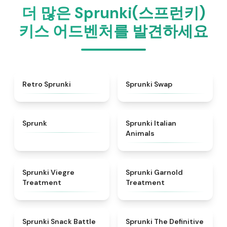
더 많은 Sprunki(스프런키)
키스 어드벤처를 발견하세요
★
4.3
★
4.6
Retro Sprunki
Sprunki Swap
★
4.5
★
4.7
Sprunk
Sprunki Italian
Animals
★
4.4
★
4.7
Sprunki Viegre
Sprunki Garnold
Treatment
Treatment
★
4.6
★
4.3
Sprunki Snack Battle
Sprunki The Definitive