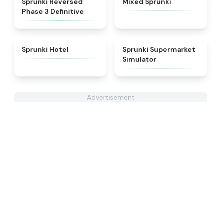
Sprunki Reversed
Mixed Sprunki
Phase 3 Definitive
★
4.8
★
4.8
Sprunki Hotel
Sprunki Supermarket
Simulator
Advertisement