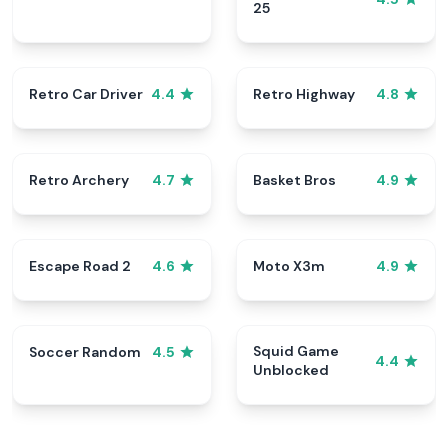
25
Retro Car Driver
Retro Highway
4.4
4.8
Retro Archery
Basket Bros
4.7
4.9
Escape Road 2
Moto X3m
4.6
4.9
Squid Game
Soccer Random
4.5
4.4
Unblocked