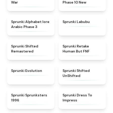
War
Phase 10 New
★
4.8
★
4.6
Sprunki Alphabet lore
Sprunki Labubu
Arabic Phase 3
★
4.3
★
4.7
Sprunki Shifted
Sprunki Retake
Remastered
Human But FNF
★
4.7
★
4.4
Sprunki Evolution
Sprunki 5hifted
UnShifted
★
5
★
4.5
Sprunki Sprunksters
Sprunki Dress To
1996
Impress