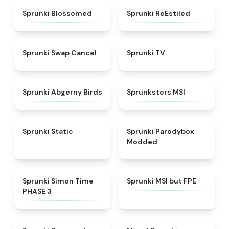
★
4.5
★
4.4
Sprunki Blossomed
Sprunki ReEstiled
★
4.4
★
4.5
Sprunki Swap Cancel
Sprunki TV
★
4.6
★
4.8
Sprunki Abgerny Birds
Sprunksters MSI
★
4.4
★
4.5
Sprunki Static
Sprunki Parodybox
Modded
★
4.3
★
4.7
Sprunki Simon Time
Sprunki MSI but FPE
PHASE 3
★
5
★
4.4