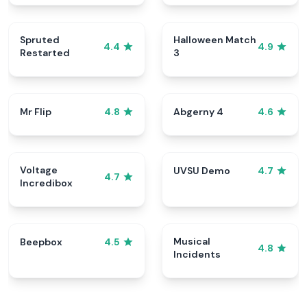
Spruted
Halloween Match
4.4
4.9
Restarted
3
Mr Flip
Abgerny 4
4.8
4.6
Voltage
UVSU Demo
4.7
4.7
Incredibox
Musical
Beepbox
4.5
4.8
Incidents