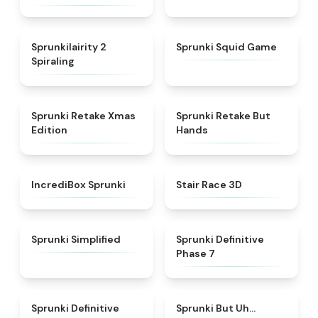
★
4.8
★
4.9
Sprunkilairity 2
Sprunki Squid Game
Spiraling
★
4.4
★
4.5
Sprunki Retake Xmas
Sprunki Retake But
Edition
Hands
★
4.6
★
4.6
IncrediBox Sprunki
Stair Race 3D
★
4.5
★
4.4
Sprunki Simplified
Sprunki Definitive
Phase 7
★
4.8
★
4.7
Sprunki Definitive
Sprunki But Uh…