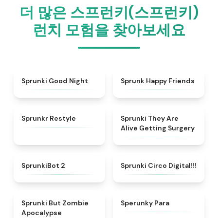
더 많은 스프런키(스프런키)
런치 모험을 찾아보세요
★
4.6
★
4.9
Sprunki Good Night
Sprunk Happy Friends
★
4.6
★
4.7
Sprunkr Restyle
Sprunki They Are
Alive Getting Surgery
★
4.9
★
4.8
SprunkiBot 2
Sprunki Circo Digital!!!
★
4.7
★
4.8
Sprunki But Zombie
Sperunky Para
Apocalypse