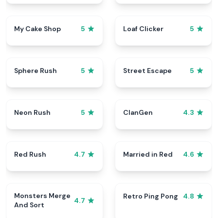
My Cake Shop
Loaf Clicker
5
5
Sphere Rush
Street Escape
5
5
Neon Rush
ClanGen
5
4.3
Red Rush
Married in Red
4.7
4.6
Monsters Merge
Retro Ping Pong
4.8
4.7
And Sort