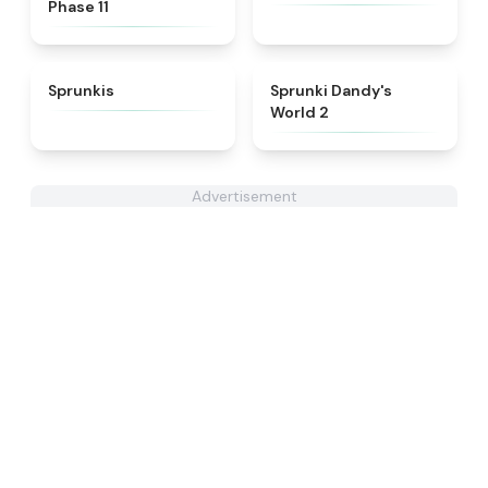
Phase 11
★
5
★
4.7
Sprunkis
Sprunki Dandy's
World 2
Advertisement