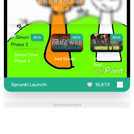
다운로드 없이 스프런키(스프런키) 런치를 온라
인으로 즐겨보세요! 지금 좀비 재미를 시작하세
요.
NEW
NEW
NEW
Simon Time
Sad Satan
Married in
Phase 2
Red
Sprunki Launch
18,973
Advertisement