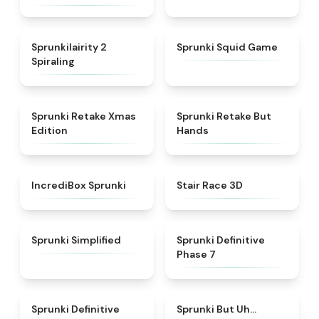
★
4.8
★
4.9
Sprunkilairity 2
Sprunki Squid Game
Spiraling
★
4.4
★
4.5
Sprunki Retake Xmas
Sprunki Retake But
Edition
Hands
★
4.6
★
4.6
IncrediBox Sprunki
Stair Race 3D
★
4.5
★
4.4
Sprunki Simplified
Sprunki Definitive
Phase 7
★
4.8
★
4.7
Sprunki Definitive
Sprunki But Uh…