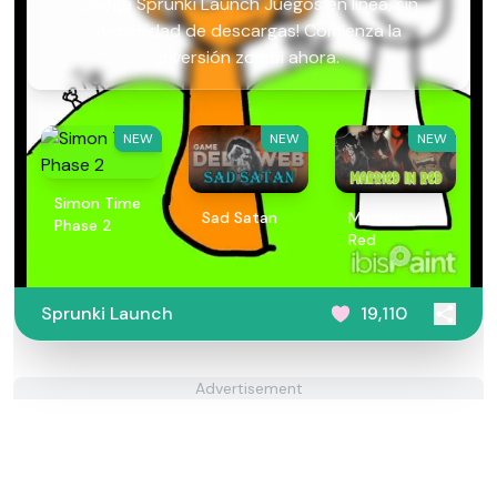
¡Juega Sprunki Launch Juegos en línea, sin
necesidad de descargas! Comienza la
diversión zombi ahora.
NEW
NEW
NEW
Simon Time
Sad Satan
Married in
Phase 2
Red
Sprunki Launch
19,110
Advertisement