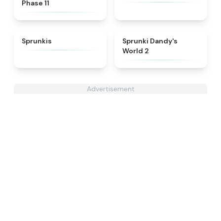
Phase 11
★
5
★
4.7
Sprunkis
Sprunki Dandy's
World 2
Advertisement