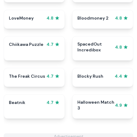
LoveMoney
Bloodmoney 2
4.8
4.8
SpacedOut
Chiikawa Puzzle
4.7
4.8
Incredibox
The Freak Circus
Blocky Rush
4.7
4.4
Halloween Match
Beatnik
4.7
4.9
3
Advertisement