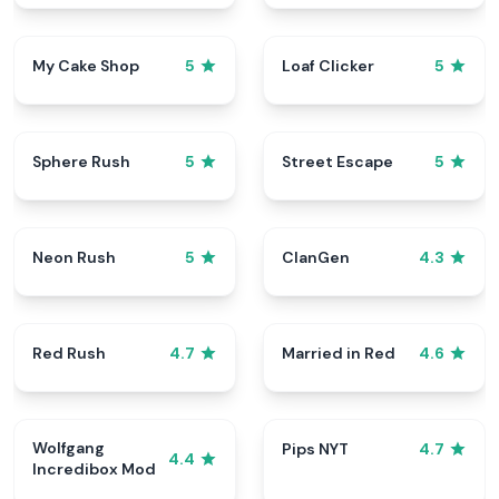
My Cake Shop
Loaf Clicker
5
5
Sphere Rush
Street Escape
5
5
Neon Rush
ClanGen
5
4.3
Red Rush
Married in Red
4.7
4.6
Wolfgang
Pips NYT
4.7
4.4
Incredibox Mod