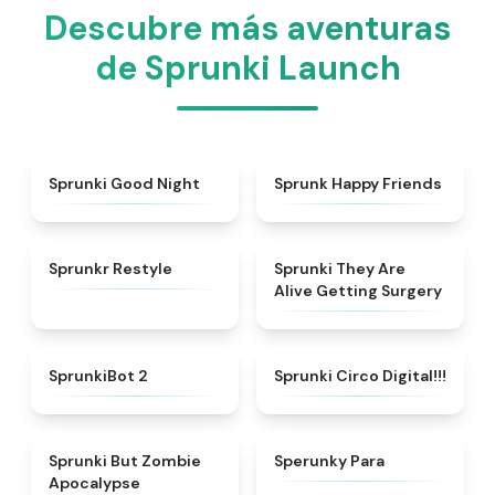
Descubre más aventuras
de Sprunki Launch
★
4.6
★
4.9
Sprunki Good Night
Sprunk Happy Friends
★
4.6
★
4.7
Sprunkr Restyle
Sprunki They Are
Alive Getting Surgery
★
4.9
★
4.8
SprunkiBot 2
Sprunki Circo Digital!!!
★
4.7
★
4.8
Sprunki But Zombie
Sperunky Para
Apocalypse