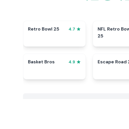
Retro Bowl 25
NFL Retro Bo
4.7
25
Basket Bros
Escape Road 
4.9