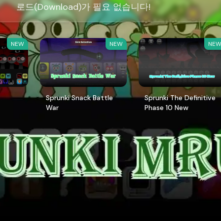
로드(Download)가 필요 없습니다!
NEW
NEW
NE
Sprunki Snack Battle
Sprunki The Definitive
War
Phase 10 New