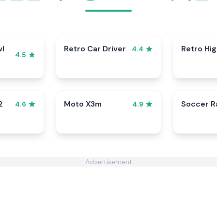
wl
Retro Car Driver
Retro Hi
4.4
4.5
2
Moto X3m
Soccer 
4.6
4.9
Advertisement