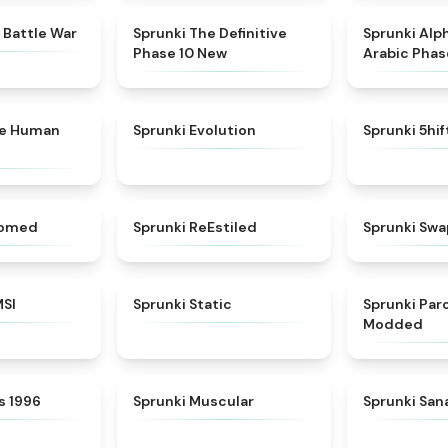
★
4.6
★
4.3
 Battle War
Sprunki The Definitive
Sprunki Alp
Phase 10 New
Arabic Phas
★
4.7
★
4.7
ke Human
Sprunki Evolution
Sprunki 5hi
★
4.5
★
4.4
somed
Sprunki ReEstiled
Sprunki Swa
★
4.8
★
4.4
MSI
Sprunki Static
Sprunki Pa
Modded
★
4.3
★
4.6
s 1996
Sprunki Muscular
Sprunki Sa