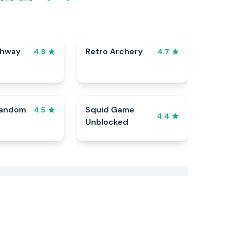
ghway
Retro Archery
4.8
4.7
Random
Squid Game
4.5
4.4
Unblocked