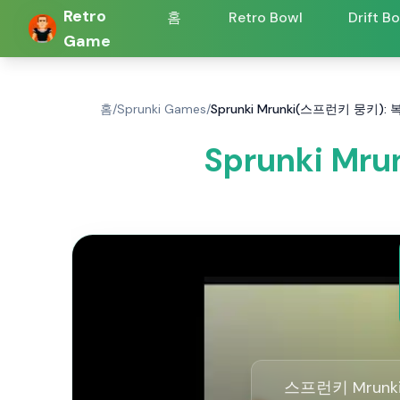
Retro
홈
Retro Bowl
Drift B
Game
홈
/
Sprunki Games
/
Sprunki Mrunki(스프런키 뭉키)
Sprunki M
스프런키 Mrunk