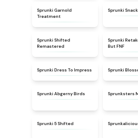
★
4.7
Sprunki Garnold
Sprunki Snack
Treatment
★
4.3
Sprunki Shifted
Sprunki Reta
Remastered
But FNF
★
4.5
Sprunki Dress To Impress
Sprunki Blos
★
4.6
Sprunki Abgerny Birds
Sprunksters 
★
4.9
Sprunki 5 Shifted
Sprunkaliciou