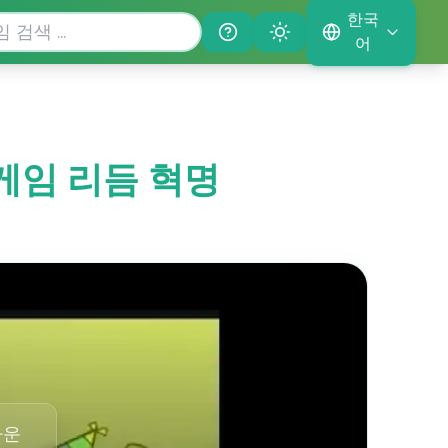
한국
Help
Theme
어
풍 게임 리듬 혁명
다운