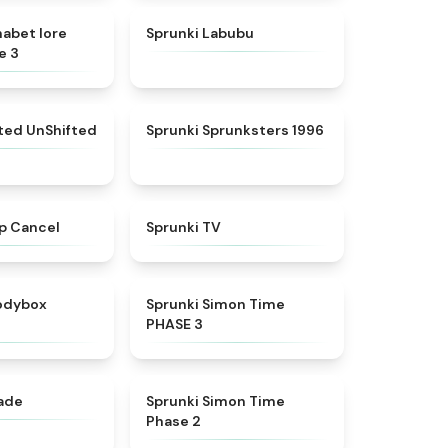
★
4.8
★
4.6
habet lore
Sprunki Labubu
e 3
★
4.4
★
5
fted UnShifted
Sprunki Sprunksters 1996
★
4.4
★
4.5
p Cancel
Sprunki TV
★
4.5
★
4.3
rodybox
Sprunki Simon Time
PHASE 3
★
4.6
★
4.4
nade
Sprunki Simon Time
Phase 2