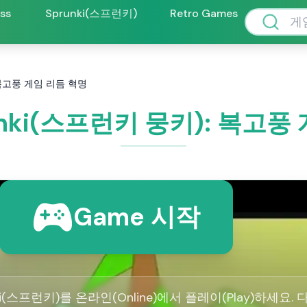
oss
Sprunki(스프런키)
Retro Games
: 복고풍 게임 리듬 혁명
runki(스프런키 뭉키): 복고
Game 시작
i(스프런키)를 온라인(Online)에서 플레이(Play)하세요. 