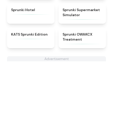
★
4.8
★
4.8
Sprunki Hotel
Sprunki Supermarket
Simulator
★
4.6
★
5
KATS Sprunki Edition
Sprunki OWAKCX
Treatment
Advertisement