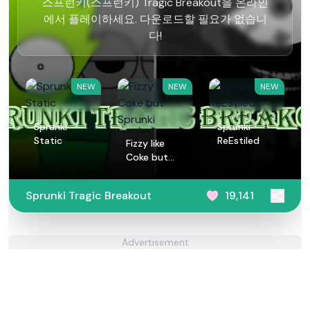
스프런키(스프런키) Tragic Breakout을 온라인
에서 플레이하세요. 다운로드할 필요가 없습니
다!
NEW
NEW
NEW
Sprunki
Sprunki
Static
ReEstiled
Fizzy like
Coke but
Sprunki
Sprunki Tragic Breakout
19,141
Advertisement