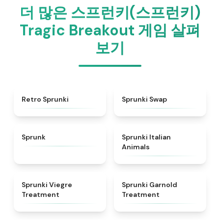
더 많은 스프런키(스프런키)
Tragic Breakout 게임 살펴
보기
★
4.3
★
4.6
Retro Sprunki
Sprunki Swap
★
4.5
★
4.7
Sprunk
Sprunki Italian
Animals
★
4.4
★
4.7
Sprunki Viegre
Sprunki Garnold
Treatment
Treatment