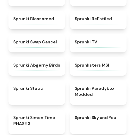
★
4.5
★
4.4
Sprunki Blossomed
Sprunki ReEstiled
★
4.4
★
4.5
Sprunki Swap Cancel
Sprunki TV
★
4.6
★
4.8
Sprunki Abgerny Birds
Sprunksters MSI
★
4.4
★
4.5
Sprunki Static
Sprunki Parodybox
Modded
★
4.3
★
4.6
Sprunki Simon Time
Sprunki Sky and You
PHASE 3