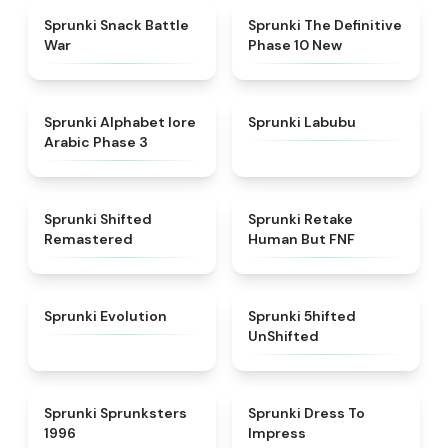
★
4.6
★
4.3
Sprunki Snack Battle
Sprunki The Definitive
War
Phase 10 New
★
4.8
★
4.6
Sprunki Alphabet lore
Sprunki Labubu
Arabic Phase 3
★
4.3
★
4.7
Sprunki Shifted
Sprunki Retake
Remastered
Human But FNF
★
4.7
★
4.4
Sprunki Evolution
Sprunki 5hifted
UnShifted
★
5
★
4.5
Sprunki Sprunksters
Sprunki Dress To
1996
Impress