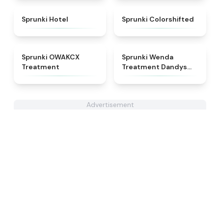
★
4.8
★
4.6
Sprunki Hotel
Sprunki Colorshifted
★
5
★
4.8
Sprunki OWAKCX
Sprunki Wenda
Treatment
Treatment Dandys
World Style
Advertisement