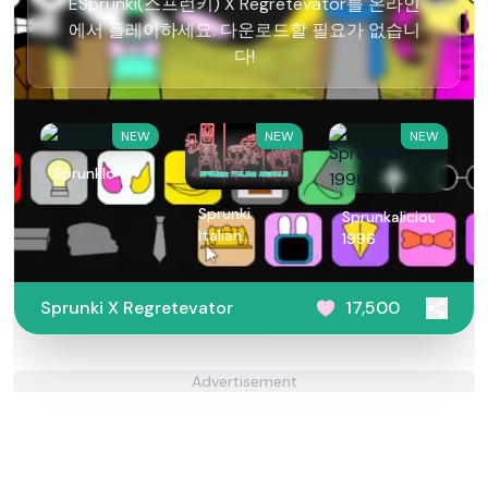
ESprunki(스프런키) X Regretevator를 온라인
에서 플레이하세요. 다운로드할 필요가 없습니
다!
NEW
NEW
NEW
Sprunklo
Sprunki
Sprunkalicious
Italian
1996
Animals
Sprunki X Regretevator
17,500
Advertisement