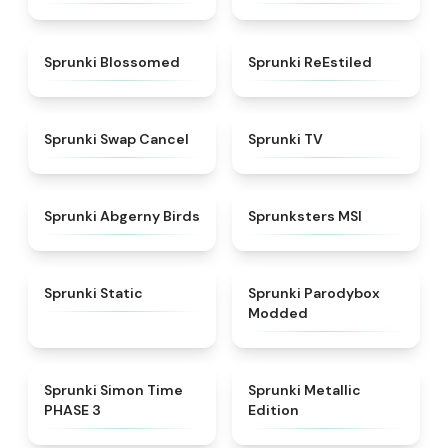
★
4.5
★
4.4
Sprunki Blossomed
Sprunki ReEstiled
★
4.4
★
4.5
Sprunki Swap Cancel
Sprunki TV
★
4.6
★
4.8
Sprunki Abgerny Birds
Sprunksters MSI
★
4.4
★
4.5
Sprunki Static
Sprunki Parodybox
Modded
★
4.3
★
4.7
Sprunki Simon Time
Sprunki Metallic
PHASE 3
Edition