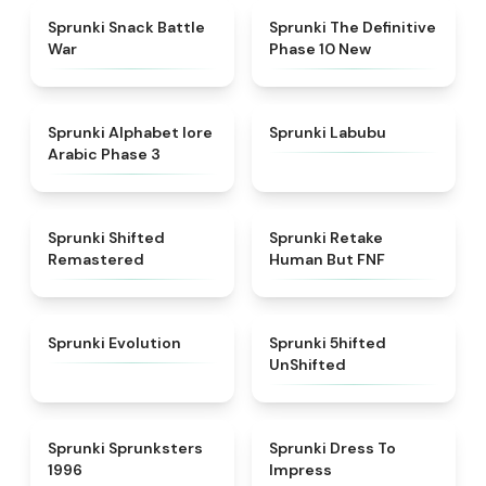
★
4.6
★
4.3
Sprunki Snack Battle
Sprunki The Definitive
War
Phase 10 New
★
4.8
★
4.6
Sprunki Alphabet lore
Sprunki Labubu
Arabic Phase 3
★
4.3
★
4.7
Sprunki Shifted
Sprunki Retake
Remastered
Human But FNF
★
4.7
★
4.4
Sprunki Evolution
Sprunki 5hifted
UnShifted
★
5
★
4.5
Sprunki Sprunksters
Sprunki Dress To
1996
Impress