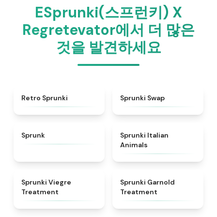
ESprunki(스프런키) X
Regretevator에서 더 많은
것을 발견하세요
★
4.3
★
4.6
Retro Sprunki
Sprunki Swap
★
4.5
★
4.7
Sprunk
Sprunki Italian
Animals
★
4.4
★
4.7
Sprunki Viegre
Sprunki Garnold
Treatment
Treatment