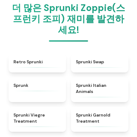
더 많은 Sprunki Zoppie(스
프런키 조피) 재미를 발견하
세요!
★
4.3
★
4.6
Retro Sprunki
Sprunki Swap
★
4.5
★
4.7
Sprunk
Sprunki Italian
Animals
★
4.4
★
4.7
Sprunki Viegre
Sprunki Garnold
Treatment
Treatment