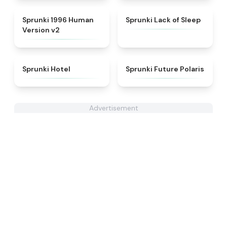
★
4.5
★
4.5
Sprunki 1996 Human
Sprunki Lack of Sleep
Version v2
★
4.8
★
4.7
Sprunki Hotel
Sprunki Future Polaris
Advertisement