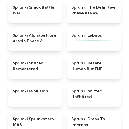
★
4.6
★
4.3
Sprunki Snack Battle
Sprunki The Definitive
War
Phase 10 New
★
4.8
★
4.6
Sprunki Alphabet lore
Sprunki Labubu
Arabic Phase 3
★
4.3
★
4.7
Sprunki Shifted
Sprunki Retake
Remastered
Human But FNF
★
4.7
★
4.4
Sprunki Evolution
Sprunki 5hifted
UnShifted
★
5
★
4.5
Sprunki Sprunksters
Sprunki Dress To
1996
Impress