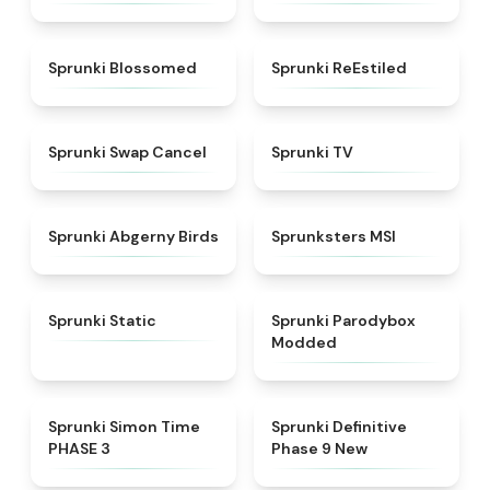
★
4.5
★
4.4
Sprunki Blossomed
Sprunki ReEstiled
★
4.4
★
4.5
Sprunki Swap Cancel
Sprunki TV
★
4.6
★
4.8
Sprunki Abgerny Birds
Sprunksters MSI
★
4.4
★
4.5
Sprunki Static
Sprunki Parodybox
Modded
★
4.3
★
4.9
Sprunki Simon Time
Sprunki Definitive
PHASE 3
Phase 9 New