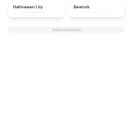
★
4.8
★
4.7
Halloween Lily
Beatnik
Advertisement