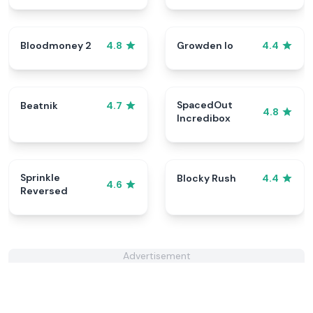
Bloodmoney 2
Growden Io
4.8
4.4
SpacedOut
Beatnik
4.7
4.8
Incredibox
Sprinkle
Blocky Rush
4.4
4.6
Reversed
Advertisement