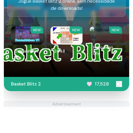
Jogue Basket Blitz 2 online, sem necessidade
de downloads!
NEW
NEW
NEW
Halloween
Dumahhbox
2048
Lily
V1
Basket Blitz 2
17,528
Advertisement