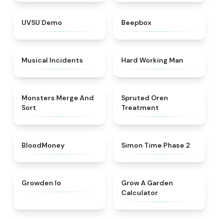
★
4.7
★
4.5
UVSU Demo
Beepbox
★
4.8
★
4.4
Musical Incidents
Hard Working Man
★
4.7
★
4.4
Monsters Merge And
Spruted Oren
Sort
Treatment
★
4.8
★
4.6
BloodMoney
Simon Time Phase 2
★
4.4
★
4.9
Growden Io
Grow A Garden
Calculator