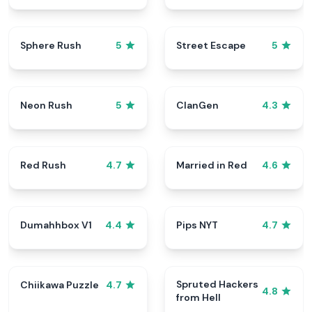
Sphere Rush
Street Escape
5
5
Neon Rush
ClanGen
5
4.3
Red Rush
Married in Red
4.7
4.6
Dumahhbox V1
Pips NYT
4.4
4.7
Spruted Hackers
Chiikawa Puzzle
4.7
4.8
from Hell