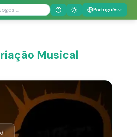
Português
Help
Theme
Criação Musical
d!