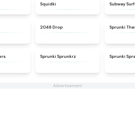
★
4.7
★
4.9
D
Squidki
Subway Surf
★
4.4
★
4.8
2048 Drop
Sprunki The
★
4.5
★
4.5
ers
Sprunki Sprunkrz
Sprunki Spr
Advertisement