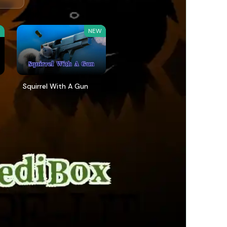
W
NEW
Squirrel With A Gun