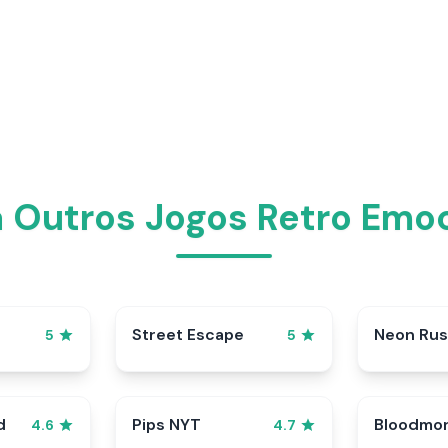
 Outros Jogos Retro Emo
Street Escape
Neon Ru
5
5
d
Pips NYT
Bloodmo
4.6
4.7