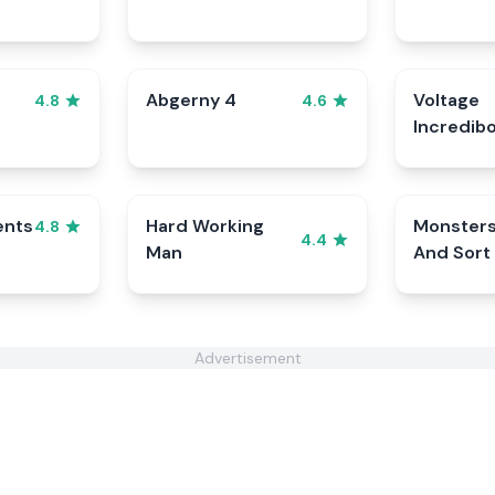
Abgerny 4
Voltage
4.8
4.6
Incredib
ents
Hard Working
Monster
4.8
4.4
Man
And Sort
Advertisement