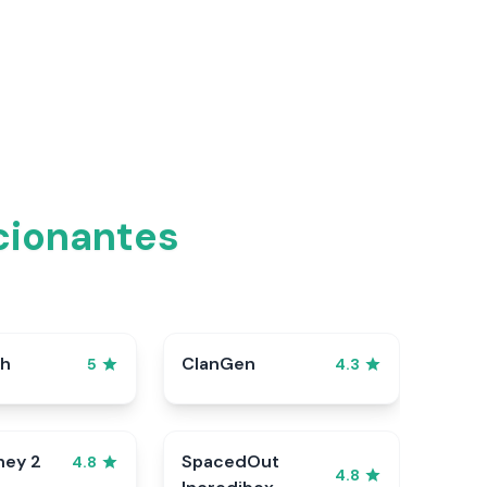
cionantes
sh
ClanGen
5
4.3
ney 2
SpacedOut
4.8
4.8