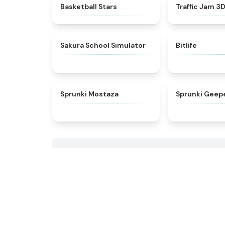
★
4.5
Basketball Stars
Traffic Jam 3
★
4.8
Sakura School Simulator
Bitlife
★
4.4
Sprunki Mostaza
Sprunki Geep