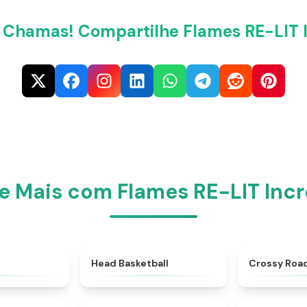
 Chamas! Compartilhe Flames RE-LIT 
e Mais com Flames RE-LIT Inc
★
4.4
★
4.5
Head Basketball
Crossy Roa