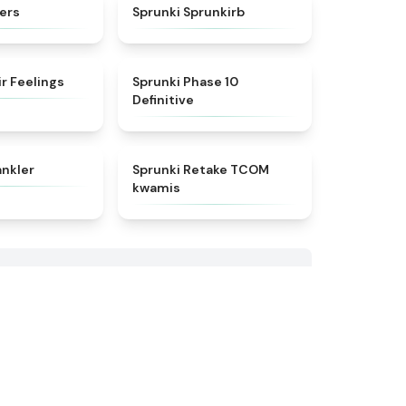
★
4.5
★
4.9
ers
Sprunki Sprunkirb
★
4.4
★
5
ir Feelings
Sprunki Phase 10
Definitive
★
4.8
★
4.6
ankler
Sprunki Retake TCOM
kwamis