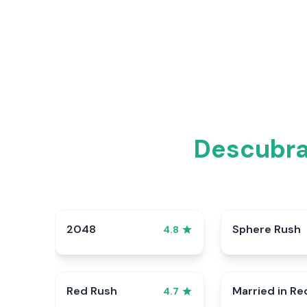
Descubra
2048
Sphere Rush
4.8
Red Rush
Married in Re
4.7