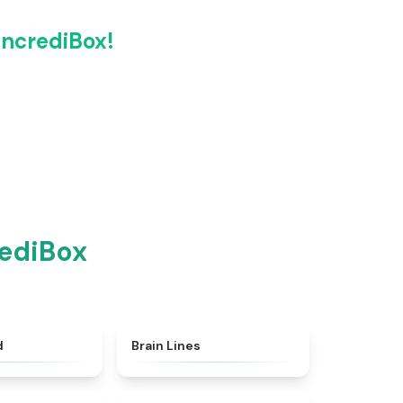
IncrediBox!
rediBox
★
4.7
★
4.4
d
Brain Lines