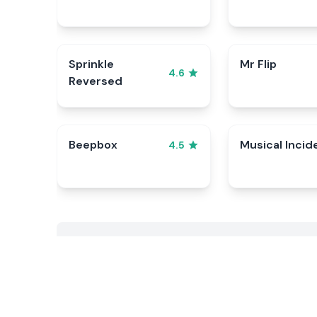
Sprinkle
Mr Flip
4.6
Reversed
Beepbox
Musical Incid
4.5