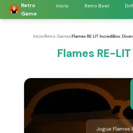
Retro
Início
Retro Bowl
Dri
Game
Início
/
Retro Games
/
Flames RE LIT IncrediBox: Dive
Flames RE-LIT 
Jogue Flames R