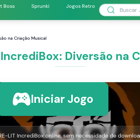
ft Boss
Sprunki
Jogos Retro
rsão na Criação Musical
IncrediBox: Diversão na 
Iniciar Jogo
E-LIT IncrediBox online, sem necessidade de downloa