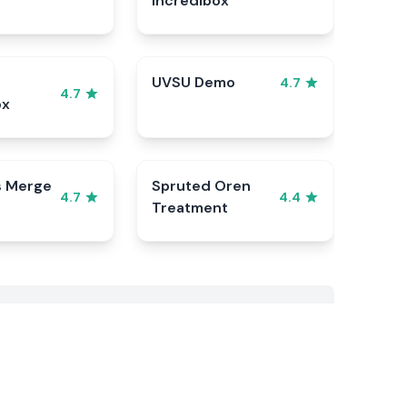
Incredibox
UVSU Demo
4.7
4.7
ox
s Merge
Spruted Oren
4.7
4.4
Treatment