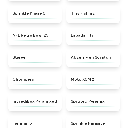
★
5
★
4.6
Sprinkle Phase 3
Tiny Fishing
★
4.5
★
4.4
NFL Retro Bowl 25
Labadairity
★
4.8
★
4.8
Starve
Abgerny en Scratch
★
4.5
★
4.5
Chompers
Moto X3M 2
★
4.8
★
4.8
IncrediBox Pyramixed
Spruted Pyramix
★
4.7
★
4.8
Taming Io
Sprinkle Parasite