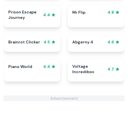
Prison Escape
Mr Flip
4.8
4.4
Journey
Brainrot Clicker
Abgerny 4
4.5
4.6
Voltage
Piano World
4.4
4.7
Incredibox
Advertisement