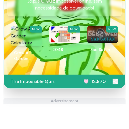
Jogue O Quiz Impossível online, sem
necessidade de downloads!
NEW
NEW
NEW
2048
Sad Satan
Grow A
Garden
Calculator
The Impossible Quiz
12,870
Advertisement