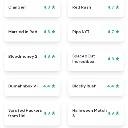
ClanGen
Red Rush
4.3
4.7
Married in Red
Pips NYT
4.6
4.7
SpacedOut
Bloodmoney 2
4.8
4.8
Incredibox
Dumahhbox V1
Blocky Rush
4.4
4.4
Spruted Hackers
Halloween Match
4.8
4.9
from Hell
3