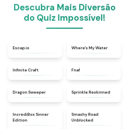
Descubra Mais Diversão
do Quiz Impossível!
★
4.7
★
4.4
Escap.io
Where's My Water
★
4.4
★
4.4
Infinite Craft
Fnaf
★
4.5
★
4.6
Dragon Sweeper
Sprinkle Reskinned
★
4.4
★
5
IncrediBox Sinner
Smashy Road
Edition
Unblocked