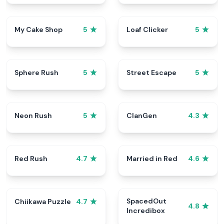
My Cake Shop
Loaf Clicker
5
5
Sphere Rush
Street Escape
5
5
Neon Rush
ClanGen
5
4.3
Red Rush
Married in Red
4.7
4.6
SpacedOut
Chiikawa Puzzle
4.7
4.8
Incredibox