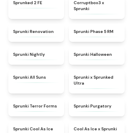
★
4.4
★
4.9
Sprunked 2 FE
Corruptbox3 x
Sprunki
★
4.6
★
5
Sprunki Renovation
Sprunki Phase 5 RM
★
4.5
★
4.4
Sprunki Nightly
Sprunki Halloween
★
4.9
★
4.7
Sprunki All Suns
Sprunki x Sprunked
Ultra
★
4.4
★
4.4
Sprunki Terror Forms
Sprunki Purgatory
★
4.8
★
4.4
Sprunki Cool As Ice
Cool As Ice x Sprunki