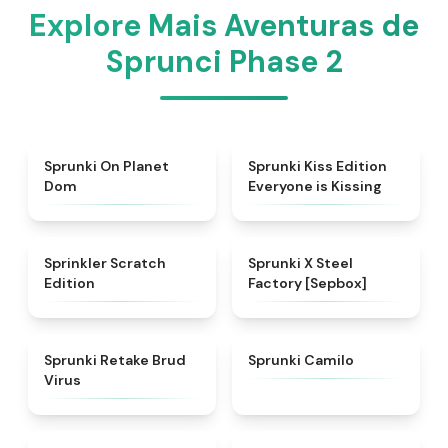
Explore Mais Aventuras de
Sprunci Phase 2
★
4.3
★
4.5
Sprunki On Planet
Sprunki Kiss Edition
Dom
Everyone is Kissing
★
4.4
★
4.6
Sprinkler Scratch
Sprunki X Steel
Edition
Factory [Sepbox]
★
4.4
★
4.4
Sprunki Retake Brud
Sprunki Camilo
Virus