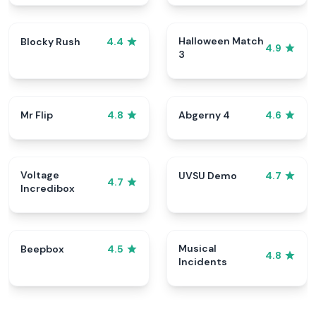
Halloween Match
Blocky Rush
4.4
4.9
3
Mr Flip
Abgerny 4
4.8
4.6
Voltage
UVSU Demo
4.7
4.7
Incredibox
Musical
Beepbox
4.5
4.8
Incidents