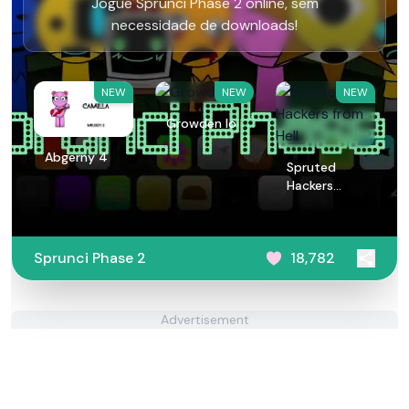
Jogue Sprunci Phase 2 online, sem
necessidade de downloads!
NEW
NEW
NEW
Growden Io
Abgerny 4
Spruted
Hackers
from Hell
Sprunci Phase 2
18,782
Advertisement