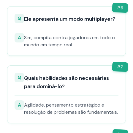
#
6
Q
Ele apresenta um modo multiplayer?
A
Sim, compita contra jogadores em todo o
mundo em tempo real.
#
7
Q
Quais habilidades são necessárias
para dominá-lo?
A
Agilidade, pensamento estratégico e
resolução de problemas são fundamentais.