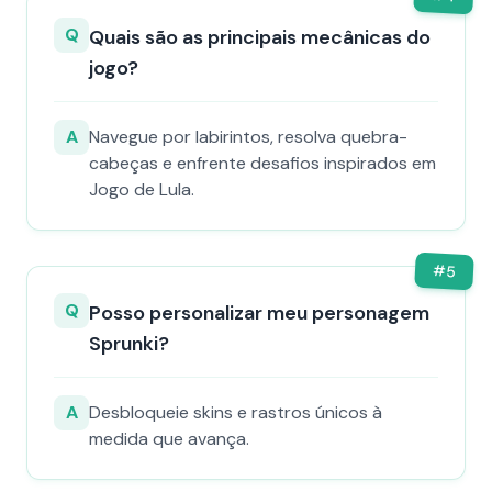
Q
Quais são as principais mecânicas do
jogo?
A
Navegue por labirintos, resolva quebra-
cabeças e enfrente desafios inspirados em
Jogo de Lula.
#
5
Q
Posso personalizar meu personagem
Sprunki?
A
Desbloqueie skins e rastros únicos à
medida que avança.