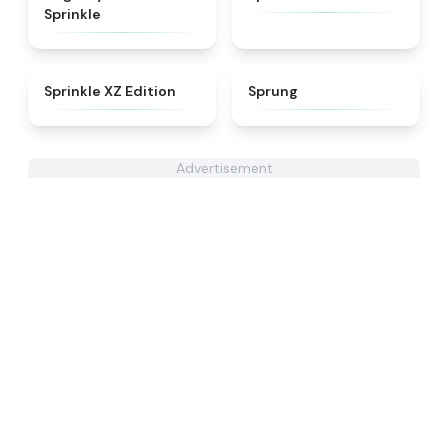
Sprinkle
★
4.3
★
4.8
Sprinkle XZ Edition
Sprung
Advertisement