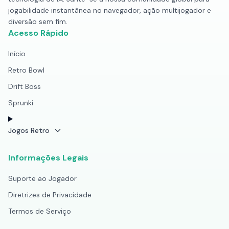
jogabilidade instantânea no navegador, ação multijogador e
diversão sem fim.
Acesso Rápido
Início
Retro Bowl
Drift Boss
Sprunki
Jogos Retro
Informações Legais
Suporte ao Jogador
Diretrizes de Privacidade
Termos de Serviço