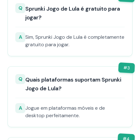
Q
Sprunki Jogo de Lula é gratuito para
jogar?
A
Sim, Sprunki Jogo de Lula é completamente
gratuito para jogar.
#
3
Q
Quais plataformas suportam Sprunki
Jogo de Lula?
A
Jogue em plataformas móveis e de
desktop perfeitamente.
#
4