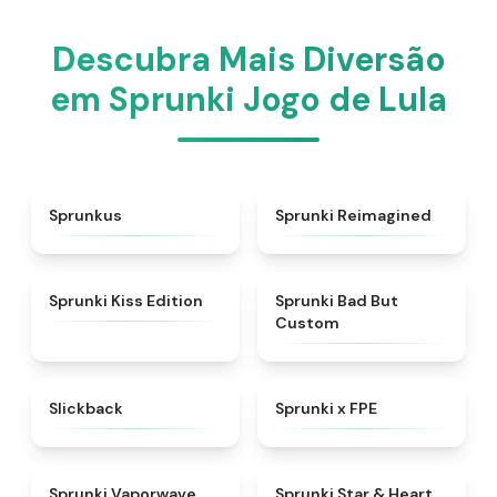
Descubra Mais Diversão
em Sprunki Jogo de Lula
★
4.7
★
4.3
Sprunkus
Sprunki Reimagined
★
5
★
4.5
Sprunki Kiss Edition
Sprunki Bad But
Custom
★
4.3
★
4.7
Slickback
Sprunki x FPE
★
4.5
★
4.9
Sprunki Vaporwave
Sprunki Star & Heart