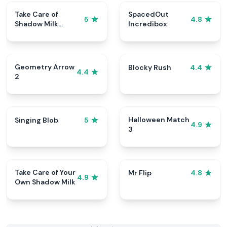
Take Care of
SpacedOut
5
4.8
Shadow Milk
Incredibox
Cookie
Geometry Arrow
Blocky Rush
4.4
4.4
2
Halloween Match
Singing Blob
5
4.9
3
Take Care of Your
Mr Flip
4.8
4.9
Own Shadow Milk