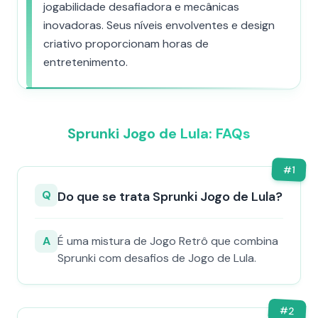
jogabilidade desafiadora e mecânicas
inovadoras. Seus níveis envolventes e design
criativo proporcionam horas de
entretenimento.
Sprunki Jogo de Lula: FAQs
#
1
Q
Do que se trata Sprunki Jogo de Lula?
A
É uma mistura de Jogo Retrô que combina
Sprunki com desafios de Jogo de Lula.
#
2