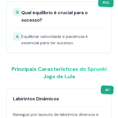
#
10
Q
Qual equilíbrio é crucial para o
sucesso?
A
Equilibrar velocidade e paciência é
essencial para ter sucesso.
Principais Características do Sprunki
Jogo de Lula
#
1
Labirintos Dinâmicos
Navegue por layouts de labirintos diversos e