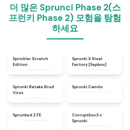
더 많은 Sprunci Phase 2(스
프런키 Phase 2) 모험을 탐험
하세요
★
4.4
★
4.6
Sprinkler Scratch
Sprunki X Steel
Edition
Factory [Sepbox]
★
4.4
★
4.4
Sprunki Retake Brud
Sprunki Camilo
Virus
★
4.4
★
4.9
Sprunked 2 FE
Corruptbox3 x
Sprunki