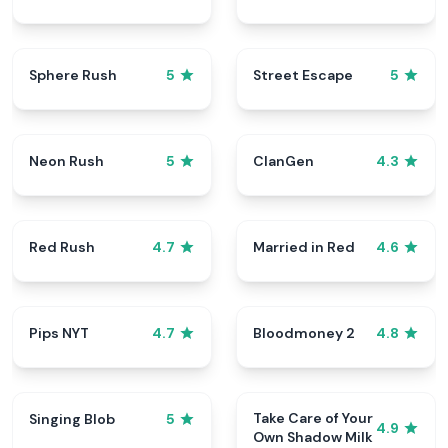
Sphere Rush
Street Escape
5
5
Neon Rush
ClanGen
5
4.3
Red Rush
Married in Red
4.7
4.6
Pips NYT
Bloodmoney 2
4.7
4.8
Take Care of Your
Singing Blob
5
4.9
Own Shadow Milk