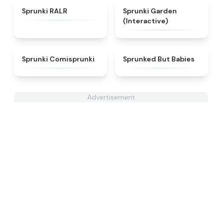
★
4.6
★
4.4
Sprunki RALR
Sprunki Garden
(Interactive)
★
5
★
4.6
Sprunki Comisprunki
Sprunked But Babies
Advertisement