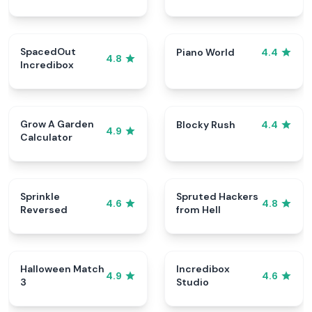
SpacedOut
Piano World
4.4
4.8
Incredibox
Grow A Garden
Blocky Rush
4.4
4.9
Calculator
Sprinkle
Spruted Hackers
4.6
4.8
Reversed
from Hell
Halloween Match
Incredibox
4.9
4.6
3
Studio