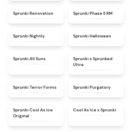
★
4.6
★
5
Sprunki Renovation
Sprunki Phase 5 RM
★
4.5
★
4.4
Sprunki Nightly
Sprunki Halloween
★
4.9
★
4.7
Sprunki All Suns
Sprunki x Sprunked
Ultra
★
4.4
★
4.4
Sprunki Terror Forms
Sprunki Purgatory
★
4.8
★
4.4
Sprunki Cool As Ice
Cool As Ice x Sprunki
Original