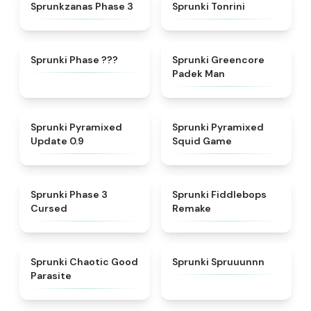
★
4.4
★
4.7
Sprunkzanas Phase 3
Sprunki Tonrini
★
4.9
★
5
Sprunki Phase ???
Sprunki Greencore
Padek Man
★
4.6
★
4.7
Sprunki Pyramixed
Sprunki Pyramixed
Update 0.9
Squid Game
★
4.5
★
4.6
Sprunki Phase 3
Sprunki Fiddlebops
Cursed
Remake
★
4.3
★
4.7
Sprunki Chaotic Good
Sprunki Spruuunnn
Parasite