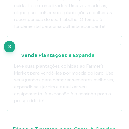
cuidados automatizados. Uma vez maduras,
clique para colher suas plantações e colher as
recompensas do seu trabalho. O tempo é
fundamental para uma colheita abundante!
3
Venda Plantações e Expanda
Leve suas plantações colhidas ao Farmer’s
Market para vendê-las por moeda do jogo. Use
seus ganhos para comprar sementes melhores,
expandir seu jardim e atualizar seu
equipamento. A expansão é o caminho para a
prosperidade!