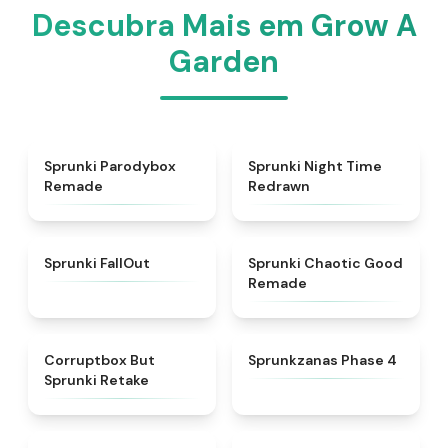
Descubra Mais em Grow A
Garden
★
5
★
4.3
Sprunki Parodybox
Sprunki Night Time
Remade
Redrawn
★
4.5
★
4.6
Sprunki FallOut
Sprunki Chaotic Good
Remade
★
4.5
★
4.5
Corruptbox But
Sprunkzanas Phase 4
Sprunki Retake