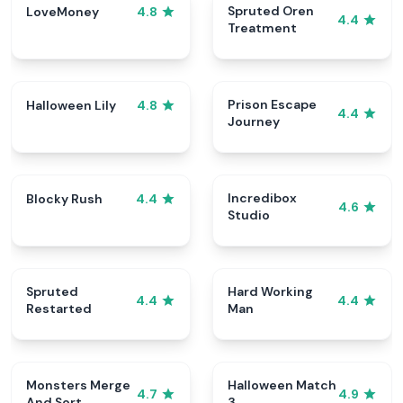
Spruted Oren
LoveMoney
4.8
4.4
Treatment
Prison Escape
Halloween Lily
4.8
4.4
Journey
Incredibox
Blocky Rush
4.4
4.6
Studio
Spruted
Hard Working
4.4
4.4
Restarted
Man
Monsters Merge
Halloween Match
4.7
4.9
And Sort
3