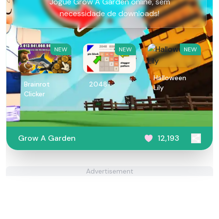
Jogue Grow A Garden online, sem
necessidade de downloads!
NEW
NEW
NEW
Halloween
Brainrot
2048
Lily
Clicker
Grow A Garden
12,193
Advertisement