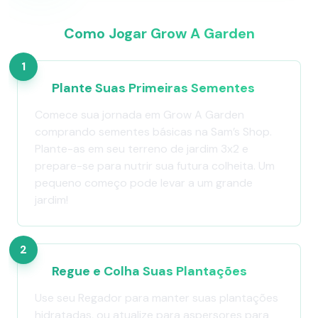
Como Jogar Grow A Garden
1
Plante Suas Primeiras Sementes
Comece sua jornada em Grow A Garden
comprando sementes básicas na Sam’s Shop.
Plante-as em seu terreno de jardim 3x2 e
prepare-se para nutrir sua futura colheita. Um
pequeno começo pode levar a um grande
jardim!
2
Regue e Colha Suas Plantações
Use seu Regador para manter suas plantações
hidratadas, ou atualize para aspersores para