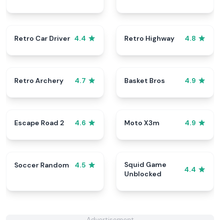
Retro Car Driver
Retro Highway
4.4
4.8
Retro Archery
Basket Bros
4.7
4.9
Escape Road 2
Moto X3m
4.6
4.9
Squid Game
Soccer Random
4.5
4.4
Unblocked
Advertisement