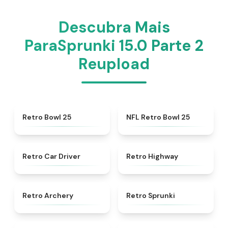
Descubra Mais
ParaSprunki 15.0 Parte 2
Reupload
★
4.7
★
4.5
Retro Bowl 25
NFL Retro Bowl 25
★
4.4
★
4.8
Retro Car Driver
Retro Highway
★
4.7
★
4.3
Retro Archery
Retro Sprunki