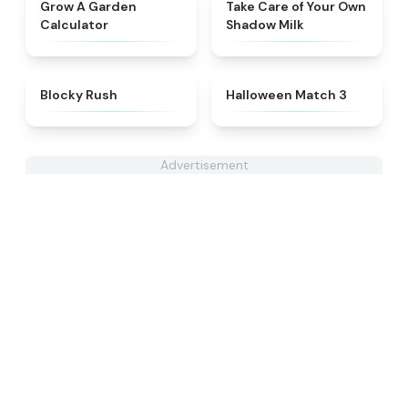
★
4.9
★
4.9
Grow A Garden
Take Care of Your Own
Calculator
Shadow Milk
★
4.4
★
4.9
Blocky Rush
Halloween Match 3
Advertisement