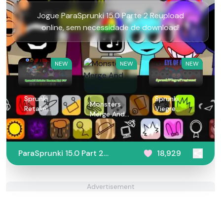
Jogue ParaSprunki 15.0 Parte 2 Reupload
online, sem necessidade de download!
NEW
NEW
NEW
Sprunki
Sprunki
Monsters
Retake
Viegre
Merge And
Human But
Treatment
Sort
FNF
ParaSprunki 15.0 Part 2
18,929
Reupload
Advertisement