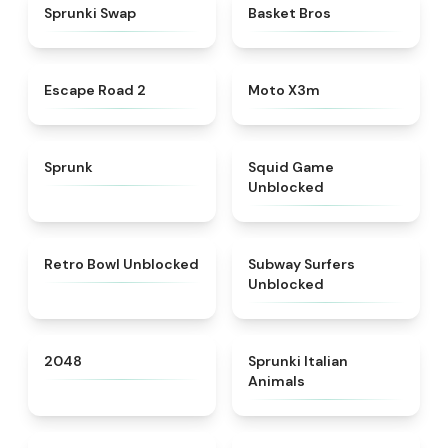
★
4.6
★
4.9
Sprunki Swap
Basket Bros
★
4.6
★
4.9
Escape Road 2
Moto X3m
★
4.5
★
4.4
Sprunk
Squid Game
Unblocked
★
4.9
★
4.4
Retro Bowl Unblocked
Subway Surfers
Unblocked
★
4.8
★
4.7
2048
Sprunki Italian
Animals