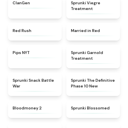
★
4.3
★
4.4
ClanGen
Sprunki Viegre
Treatment
★
4.7
★
4.6
Red Rush
Married in Red
★
4.7
★
4.7
Pips NYT
Sprunki Garnold
Treatment
★
4.6
★
4.3
Sprunki Snack Battle
Sprunki The Definitive
War
Phase 10 New
★
4.8
★
4.5
Bloodmoney 2
Sprunki Blossomed