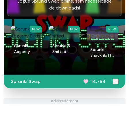
Jogue Sprunki Swap online, sem necessidade
de downloads!
NEW
NEW
NEW
Sprunki
Sprunki 5
Sprunki
Abgerny
Shifted
Snack Battle
Birds
War
Sprunki Swap
14,784
Advertisement