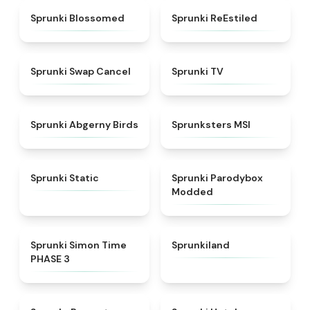
★
4.5
★
4.4
Sprunki Blossomed
Sprunki ReEstiled
★
4.4
★
4.5
Sprunki Swap Cancel
Sprunki TV
★
4.6
★
4.8
Sprunki Abgerny Birds
Sprunksters MSI
★
4.4
★
4.5
Sprunki Static
Sprunki Parodybox
Modded
★
4.3
★
4.5
Sprunki Simon Time
Sprunkiland
PHASE 3
★
4.6
★
4.8