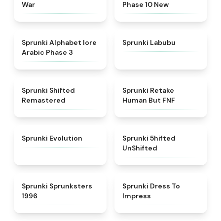
War
Phase 10 New
★
4.8
★
4.6
Sprunki Alphabet lore
Sprunki Labubu
Arabic Phase 3
★
4.3
★
4.7
Sprunki Shifted
Sprunki Retake
Remastered
Human But FNF
★
4.7
★
4.4
Sprunki Evolution
Sprunki 5hifted
UnShifted
★
5
★
4.5
Sprunki Sprunksters
Sprunki Dress To
1996
Impress