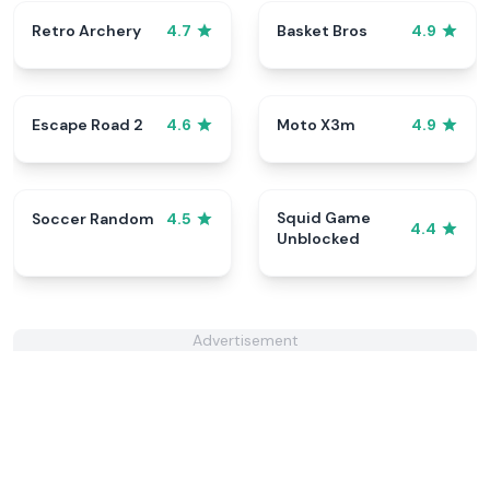
Retro Archery
Basket Bros
4.7
4.9
Escape Road 2
Moto X3m
4.6
4.9
Squid Game
Soccer Random
4.5
4.4
Unblocked
Advertisement