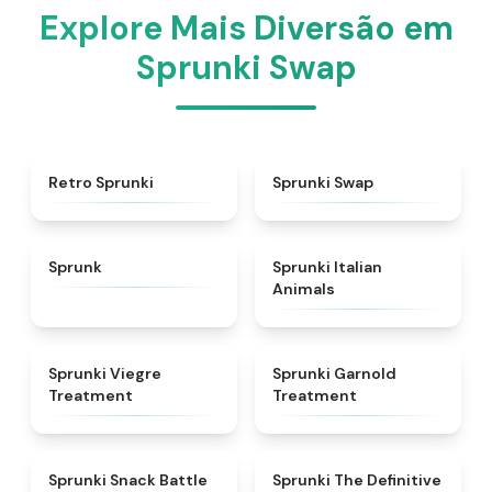
Explore Mais Diversão em
Sprunki Swap
★
4.3
★
4.6
Retro Sprunki
Sprunki Swap
★
4.5
★
4.7
Sprunk
Sprunki Italian
Animals
★
4.4
★
4.7
Sprunki Viegre
Sprunki Garnold
Treatment
Treatment
★
4.6
★
4.3
Sprunki Snack Battle
Sprunki The Definitive