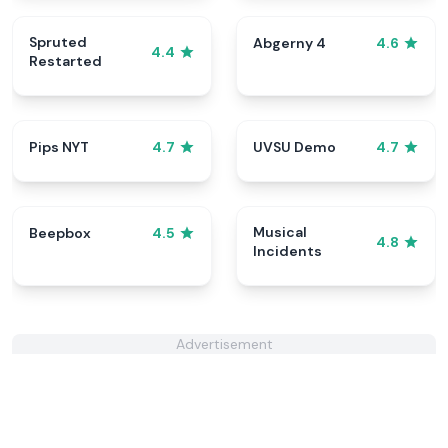
Spruted
Abgerny 4
4.6
4.4
Restarted
Pips NYT
UVSU Demo
4.7
4.7
Musical
Beepbox
4.5
4.8
Incidents
Advertisement