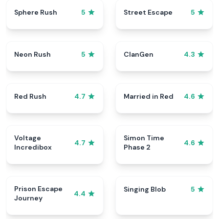
Sphere Rush
Street Escape
5
5
Neon Rush
ClanGen
5
4.3
Red Rush
Married in Red
4.7
4.6
Voltage
Simon Time
4.7
4.6
Incredibox
Phase 2
Prison Escape
Singing Blob
5
4.4
Journey