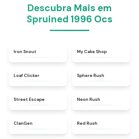
Descubra Mais em
Spruined 1996 Ocs​
★
5
★
5
Iron Snout
My Cake Shop
★
5
★
5
Loaf Clicker
Sphere Rush
★
5
★
5
Street Escape
Neon Rush
★
4.3
★
4.7
ClanGen
Red Rush