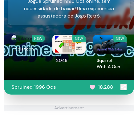
Jogue Spruined 1996 Ocs​ online, sem
necessidade de baixar! Uma experiência
assustadora de Jogo Retrô.
NEW
NEW
NEW
Splatoon
2048
Squirrel
With A Gun
Spruined 1996 Ocs​
18,288
Advertisement