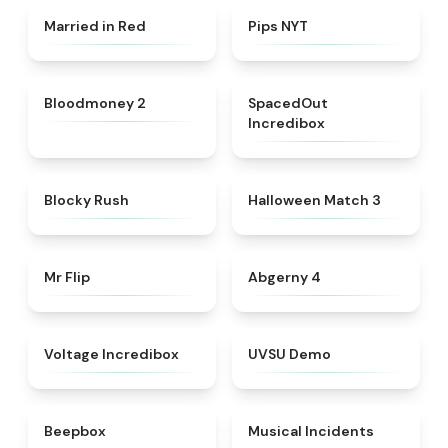
★
4.6
★
4.7
Married in Red
Pips NYT
★
4.8
★
4.8
Bloodmoney 2
SpacedOut
Incredibox
★
4.4
★
4.9
Blocky Rush
Halloween Match 3
★
4.8
★
4.6
Mr Flip
Abgerny 4
★
4.7
★
4.7
Voltage Incredibox
UVSU Demo
★
4.5
★
4.8
Beepbox
Musical Incidents