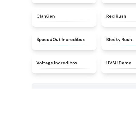
★
4.3
ClanGen
Red Rush
★
4.8
SpacedOut Incredibox
Blocky Rush
★
4.7
Voltage Incredibox
UVSU Demo