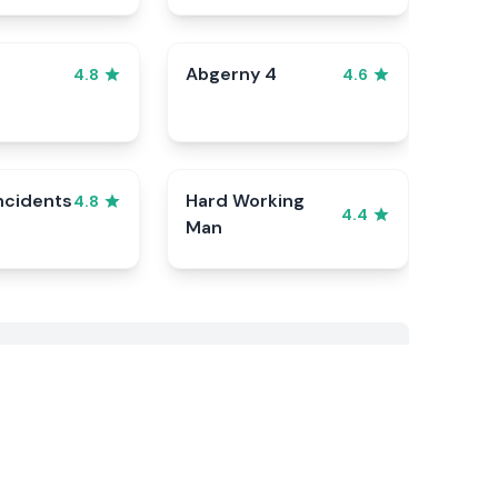
Abgerny 4
4.8
4.6
ncidents
Hard Working
4.8
4.4
Man