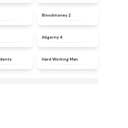
★
4.7
★
4.8
Bloodmoney 2
★
4.8
★
4.6
Abgerny 4
★
4.8
★
4.4
idents
Hard Working Man