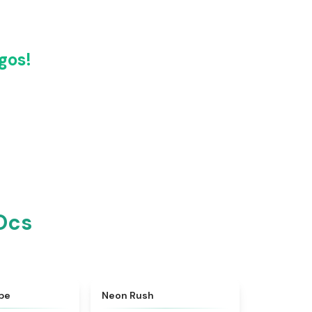
gos!
cs​
★
5
★
5
pe
Neon Rush