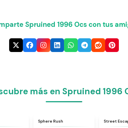
mparte Spruined 1996 Ocs​ con tus ami
scubre más en Spruined 1996 O
★
5
★
5
Sphere Rush
Street Esca