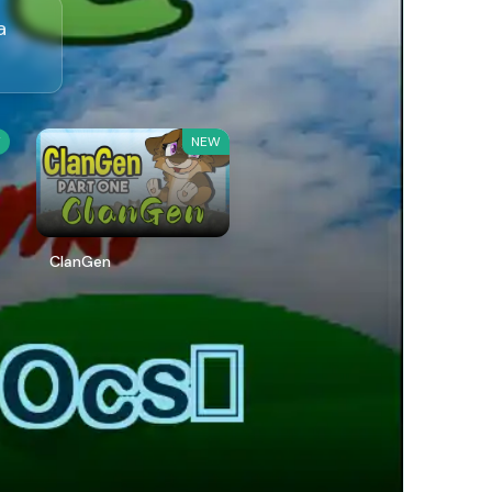
a
W
NEW
ClanGen