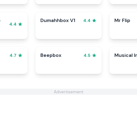
e
Dumahhbox V1
Mr Flip
4.4
4.4
Beepbox
Musical I
4.7
4.5
Advertisement