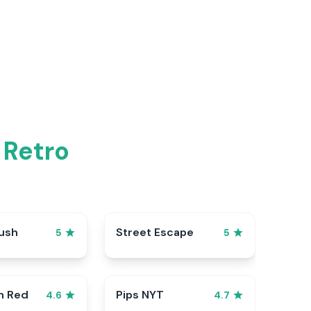
 Retro
ush
Street Escape
5
5
n Red
Pips NYT
4.6
4.7