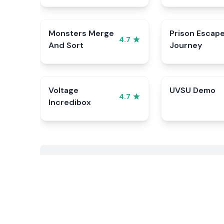
Monsters Merge
Prison Escap
4.7
And Sort
Journey
Voltage
UVSU Demo
4.7
Incredibox