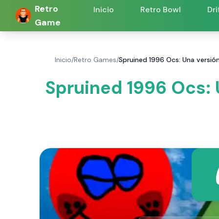
Retro
Inicio
Retro Bowl
Dri
Game
Inicio
/
Retro Games
/
Spruined 1996 Ocs: Una versió
Spruined 1996 Ocs: 