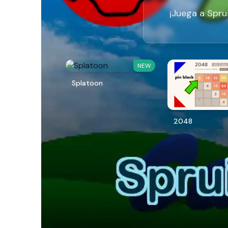
¡Juega a Spru
NEW
Splatoon
2048