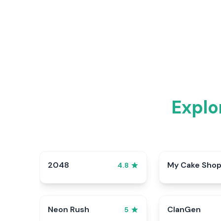
Explo
2048
My Cake Sho
4.8
Neon Rush
ClanGen
5