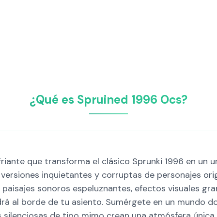
¿Qué es Spruined 1996 Ocs​?
iante que transforma el clásico Sprunki 1996 en un uni
versiones inquietantes y corruptas de personajes orig
 paisajes sonoros espeluznantes, efectos visuales gra
drá al borde de tu asiento. Sumérgete en un mundo d
as silenciosas de tipo mimo crean una atmósfera única