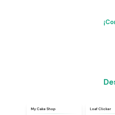
¡Co
De
★
5
My Cake Shop
Loaf Clicker