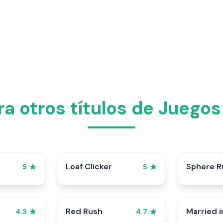
ra otros títulos de Juegos
p
Loaf Clicker
Sphere R
5
5
Red Rush
Married i
4.3
4.7