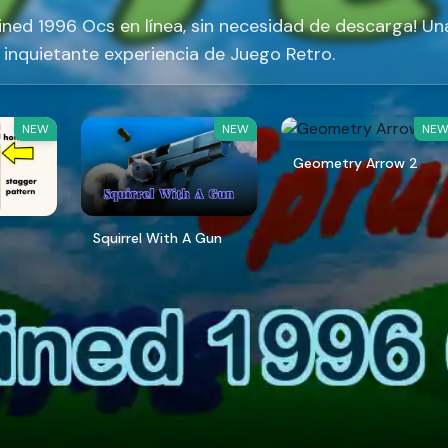
ined 1996 Ocs​ en línea, sin necesidad de descarga! Un
inquietante experiencia de Juego Retro.
NEW
NEW
NE
Geometry Arrow 2
Squirrel With A Gun