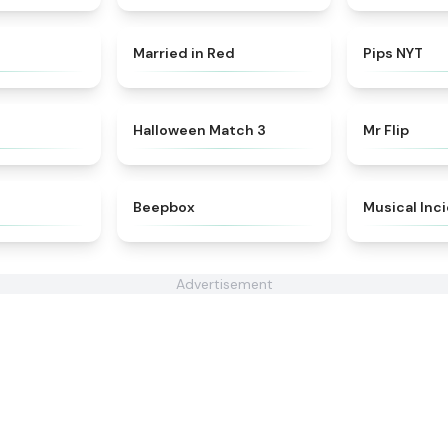
★
4.7
★
4.6
Married in Red
Pips NYT
★
4.4
★
4.9
Halloween Match 3
Mr Flip
★
4.7
★
4.5
Beepbox
Musical Inc
Advertisement