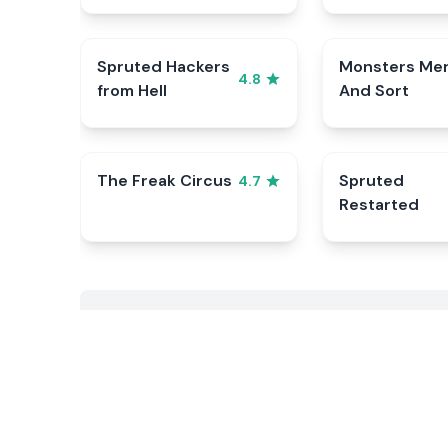
Spruted Hackers
Monsters Me
4.8
from Hell
And Sort
The Freak Circus
Spruted
4.7
Restarted