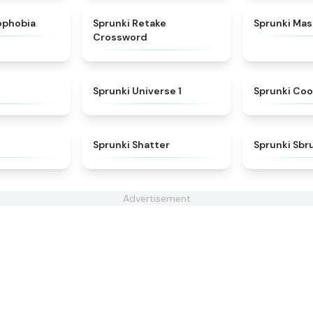
★
4.3
★
4.5
ophobia
Sprunki Retake
Sprunki Ma
Crossword
★
4.8
★
4.5
Sprunki Universe 1
Sprunki Coo
★
4.8
★
4.3
Sprunki Shatter
Sprunki Sbr
Advertisement