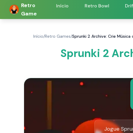
Retro
Início
Retro Bowl
Dri
Game
Início
/
Retro Games
/
Sprunki 2 Archive: Crie Música
Sprunki 2 Arc
Jogue Sprun