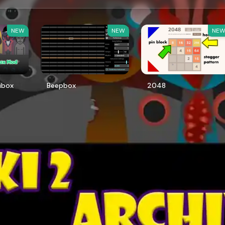
NEW
NEW
NE
ibox
Beepbox
2048