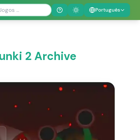
Português
Help
Theme
unki 2 Archive