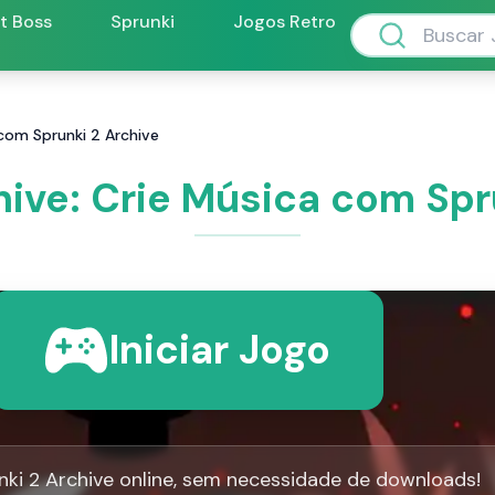
ft Boss
Sprunki
Jogos Retro
 com Sprunki 2 Archive
hive: Crie Música com Spr
Iniciar Jogo
ki 2 Archive online, sem necessidade de downloads!