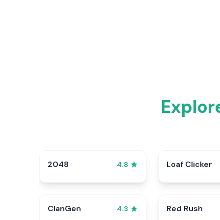
Explor
2048
Loaf Clicker
4.8
ClanGen
Red Rush
4.3