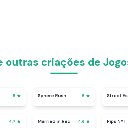
e outras criações de Jogo
Sphere Rush
Street E
5
5
Married in Red
Pips NYT
4.7
4.6