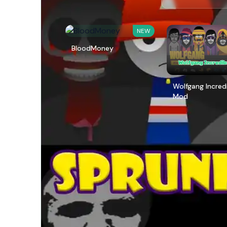
NEW
BloodMoney
Wolfgang Incred
Mod