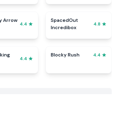
y Arrow
SpacedOut
4.4
4.8
Incredibox
king
Blocky Rush
4.4
4.4