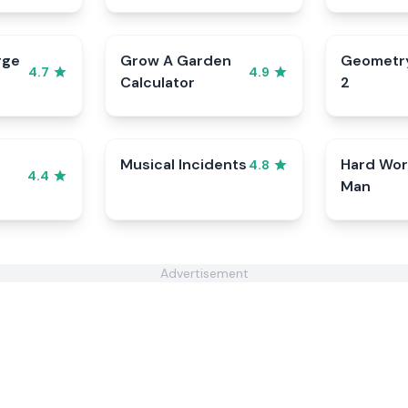
rge
Grow A Garden
Geometr
4.7
4.9
Calculator
2
Musical Incidents
Hard Wor
4.8
4.4
Man
Advertisement