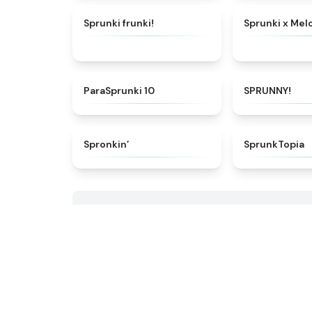
★
4.7
Sprunki frunki!
Sprunki x Mel
★
4.6
ParaSprunki 10
SPRUNNY!
★
4.7
Spronkin’
SprunkTopia