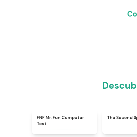
Co
Descubr
★
4.9
FNF Mr. Fun Computer
The Second S
Test