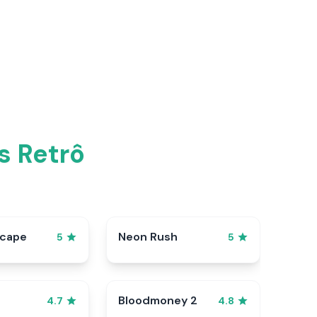
s Retrô
scape
Neon Rush
5
5
Bloodmoney 2
4.7
4.8