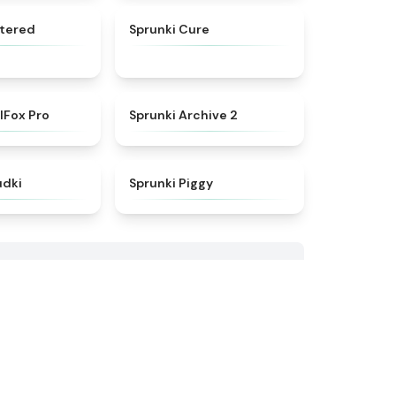
★
4.7
★
4.7
stered
Sprunki Cure
★
4.3
★
4.8
lFox Pro
Sprunki Archive 2
★
5
★
4.9
udki
Sprunki Piggy