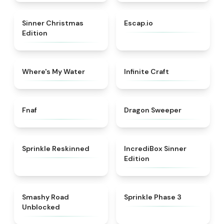
★
5
★
4.7
Sinner Christmas
Escap.io
Edition
★
4.4
★
4.4
Where's My Water
Infinite Craft
★
4.4
★
4.5
Fnaf
Dragon Sweeper
★
4.6
★
4.4
Sprinkle Reskinned
IncrediBox Sinner
Edition
★
5
★
5
Smashy Road
Sprinkle Phase 3
Unblocked