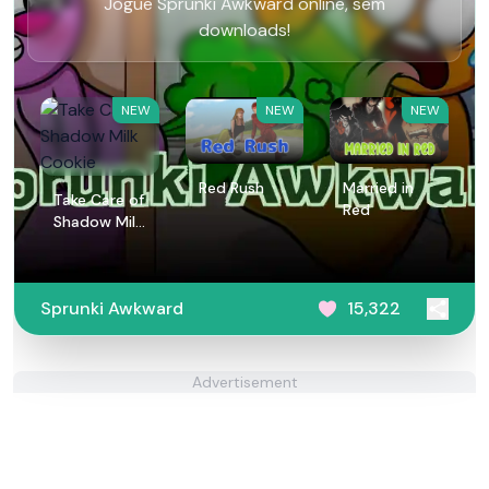
Jogue Sprunki Awkward online, sem
downloads!
NEW
NEW
NEW
Red Rush
Married in
Take Care of
Red
Shadow Milk
Cookie
Sprunki Awkward
15,322
Advertisement