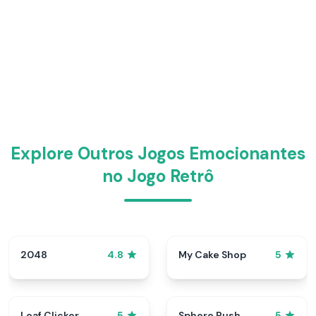
Explore Outros Jogos Emocionantes
no Jogo Retrô
2048
My Cake Shop
4.8
5
Loaf Clicker
Sphere Rush
5
5