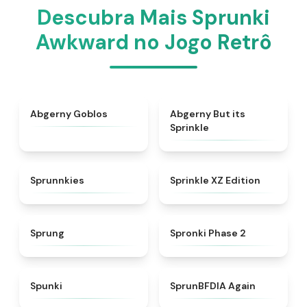
Descubra Mais Sprunki
Awkward no Jogo Retrô
★
4.8
★
4.5
Abgerny Goblos
Abgerny But its
Sprinkle
★
5
★
4.3
Sprunnkies
Sprinkle XZ Edition
★
4.8
★
4.5
Sprung
Spronki Phase 2
★
4.7
★
4.4
Spunki
SprunBFDIA Again