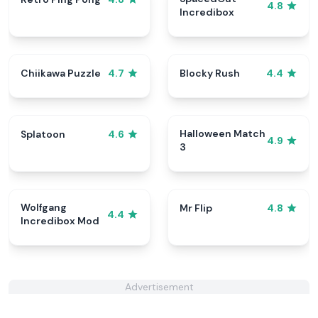
4.8
Incredibox
Chiikawa Puzzle
Blocky Rush
4.7
4.4
Halloween Match
Splatoon
4.6
4.9
3
Wolfgang
Mr Flip
4.8
4.4
Incredibox Mod
Advertisement