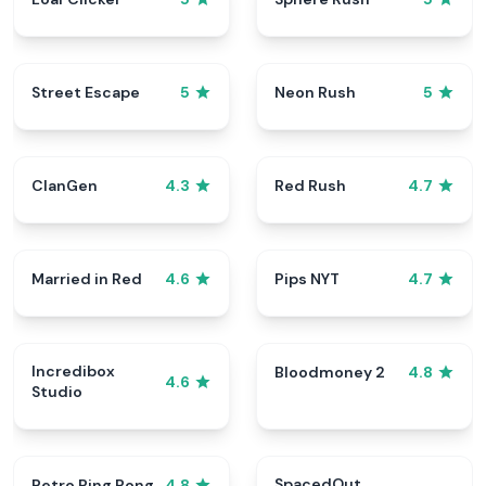
Street Escape
Neon Rush
5
5
ClanGen
Red Rush
4.3
4.7
Married in Red
Pips NYT
4.6
4.7
Incredibox
Bloodmoney 2
4.8
4.6
Studio
SpacedOut
Retro Ping Pong
4.8