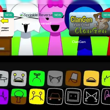
NEW
NEW
NE
Sprinkle Reversed
ClanGen