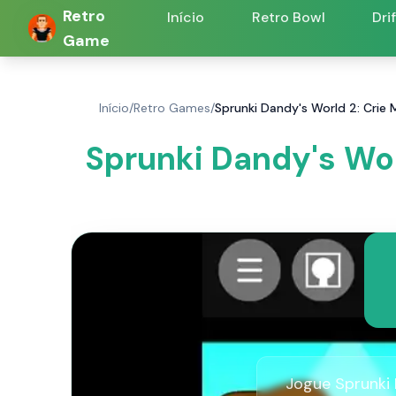
Retro
Início
Retro Bowl
Dri
Game
Início
/
Retro Games
/
Sprunki Dandy's World 2: Crie
Sprunki Dandy's Wor
Jogue Sprunki 