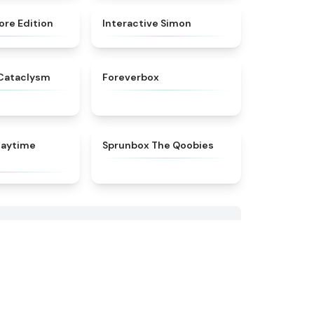
★
4.9
★
4.4
ore Edition
Interactive Simon
★
4.5
★
4.8
 Cataclysm
Foreverbox
★
4.3
★
4.5
Daytime
Sprunbox The Qoobies