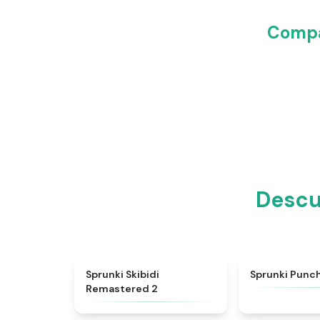
Compa
Descu
★
4.9
Sprunki Skibidi
Sprunki Punc
Remastered 2