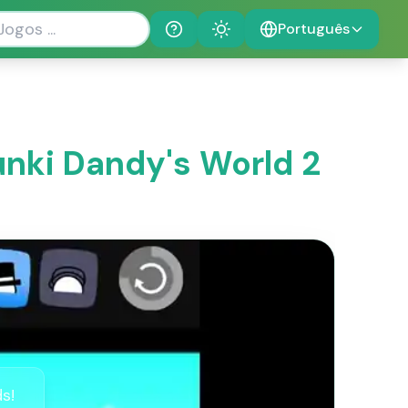
Português
Help
Theme
unki Dandy's World 2
s!