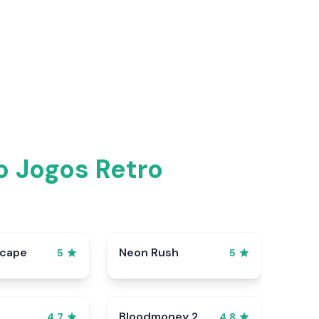
o Jogos Retro
scape
Neon Rush
5
5
Bloodmoney 2
4.7
4.8