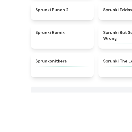
★
4.9
Sprunki Punch 2
Sprunki Edds
★
4.5
Sprunki Remix
Sprunki But S
Wrong
★
4.3
Sprunkonitkers
Sprunki The Lo