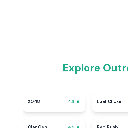
Explore Outr
2048
Loaf Clicker
4.8
ClanGen
Red Rush
4.3