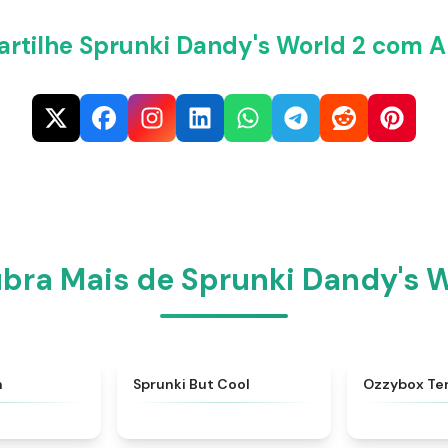
rtilhe Sprunki Dandy's World 2 com A
bra Mais de Sprunki Dandy's W
★
4.9
★
4.3
h
Sprunki But Cool
Ozzybox Te