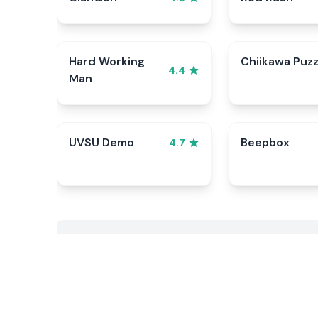
Hard Working
Chiikawa Puzz
4.4
Man
UVSU Demo
Beepbox
4.7