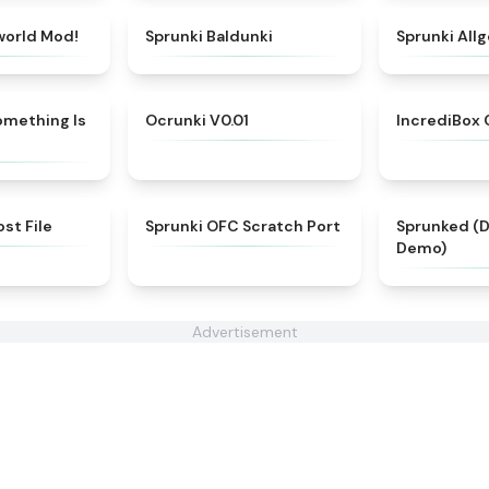
★
5
★
5
world Mod!
Sprunki Baldunki
Sprunki Allg
★
4.9
★
4.5
omething Is
Ocrunki V0.01
IncrediBox
★
4.4
★
4.7
st File
Sprunki OFC Scratch Port
Sprunked (
Demo)
Advertisement