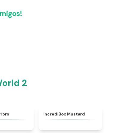
migos!
orld 2
★
4.8
★
4.5
rrors
IncrediBox Mustard