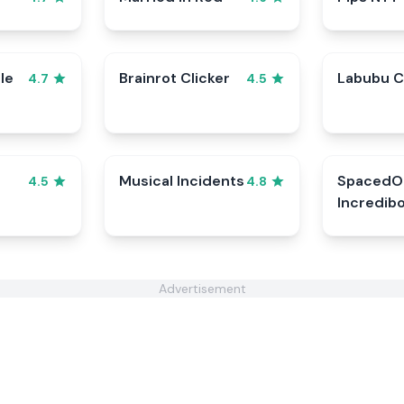
le
Brainrot Clicker
Labubu C
4.7
4.5
Musical Incidents
SpacedO
4.5
4.8
Incredib
Advertisement