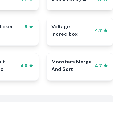
licker
Voltage
5
4.7
Incredibox
ut
Monsters Merge
4.8
4.7
ox
And Sort