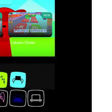
W
NEW
Labubu Clicker