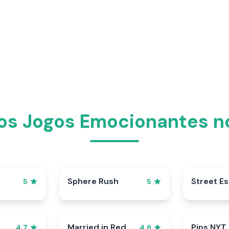
os Jogos Emocionantes n
Sphere Rush
Street E
5
5
Married in Red
Pips NYT
4.7
4.6