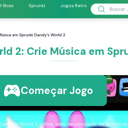
ft Boss
Sprunki
Jogos Retro
 Música em Sprunki Dandy's World 2
ld 2: Crie Música em Spr
Começar Jogo
Dandy's World 2 online, sem necessidade de download