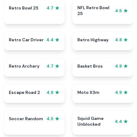
NFL Retro Bowl
Retro Bowl 25
4.7
4.5
25
Retro Car Driver
Retro Highway
4.4
4.8
Retro Archery
Basket Bros
4.7
4.9
Escape Road 2
Moto X3m
4.6
4.9
Squid Game
Soccer Random
4.5
4.4
Unblocked