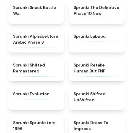
★
4.6
★
4.3
Sprunki Snack Battle
Sprunki The Definitive
War
Phase 10 New
★
4.8
★
4.6
Sprunki Alphabet lore
Sprunki Labubu
Arabic Phase 3
★
4.3
★
4.7
Sprunki Shifted
Sprunki Retake
Remastered
Human But FNF
★
4.7
★
4.4
Sprunki Evolution
Sprunki 5hifted
UnShifted
★
5
★
4.5
Sprunki Sprunksters
Sprunki Dress To
1996
Impress