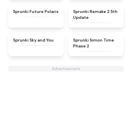
★
4.7
★
4.7
Sprunki Future Polaris
Sprunki Remake 2 5th
Update
★
4.6
★
4.4
Sprunki Sky and You
Sprunki Simon Time
Phase 2
Advertisement