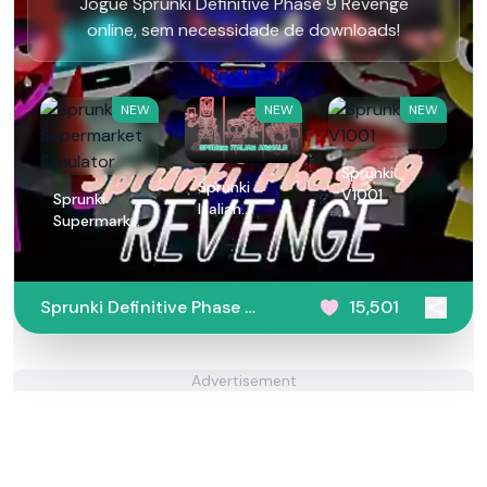
Jogue Sprunki Definitive Phase 9 Revenge
online, sem necessidade de downloads!
NEW
NEW
NEW
Sprunki
Sprunki
V1001
Sprunki
Italian
Supermarket
Animals
Simulator
Sprunki Definitive Phase 9
15,501
Revenge
Advertisement