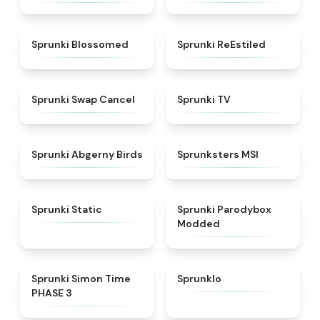
★
4.5
★
4.4
Sprunki Blossomed
Sprunki ReEstiled
★
4.4
★
4.5
Sprunki Swap Cancel
Sprunki TV
★
4.6
★
4.8
Sprunki Abgerny Birds
Sprunksters MSI
★
4.4
★
4.5
Sprunki Static
Sprunki Parodybox
Modded
★
4.3
★
4.8
Sprunki Simon Time
Sprunklo
PHASE 3